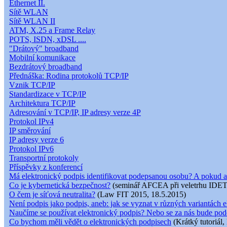
Ethernet II.
Sítě WLAN
Sítě WLAN II
ATM, X.25 a Frame Relay
POTS, ISDN, xDSL ....
"Drátový" broadband
Mobilní komunikace
Bezdrátový broadband
Přednáška: Rodina protokolů TCP/IP
Vznik TCP/IP
Standardizace v TCP/IP
Architektura TCP/IP
Adresování v TCP/IP, IP adresy verze 4P
Protokol IPv4
IP směrování
IP adresy verze 6
Protokol IPv6
Transportní protokoly
Příspěvky z konferencí
Má elektronický podpis identifikovat podepsanou osobu? A pokud a
Co je kybernetická bezpečnost?
(seminář AFCEA při veletrhu IDET
O čem je síťová neutralita?
(Law FIT 2015, 18.5.2015)
Není podpis jako podpis, aneb: jak se vyznat v různých variantách e
Naučíme se používat elektronický podpis? Nebo se za nás bude pod
Co bychom měli vědět o elektronických podpisech
(Krátký tutoriál,