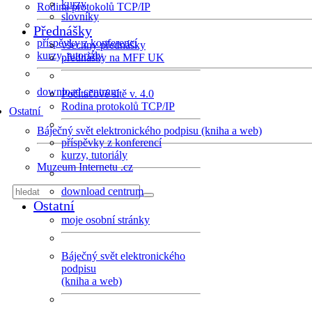
kurzy
Rodina protokolů TCP/IP
slovníky
Přednášky
příspěvky z konferencí
všechny přednášky
kurzy, tutoriály
přednášky na MFF UK
download centrum
Počítačové sítě v. 4.0
Rodina protokolů TCP/IP
Ostatní
Báječný svět elektronického podpisu (kniha a web)
příspěvky z konferencí
kurzy, tutoriály
Muzeum Internetu .cz
download centrum
Ostatní
moje osobní stránky
Báječný svět elektronického
podpisu
(kniha a web)