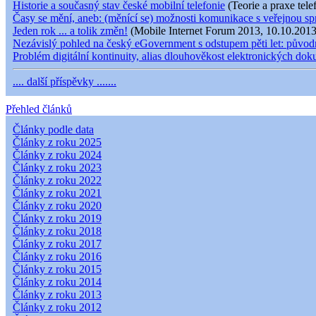
Historie a současný stav české mobilní telefonie
(Teorie a praxe tele
Časy se mění, aneb: (měnící se) možnosti komunikace s veřejnou s
Jeden rok ... a tolik změn!
(Mobile Internet Forum 2013, 10.10.2013
Nezávislý pohled na český eGovernment s odstupem pěti let: původní
Problém digitální kontinuity, alias dlouhověkost elektronických do
.... další příspěvky .......
Přehled článků
Články podle data
Články z roku 2025
Články z roku 2024
Články z roku 2023
Články z roku 2022
Články z roku 2021
Články z roku 2020
Články z roku 2019
Články z roku 2018
Články z roku 2017
Články z roku 2016
Články z roku 2015
Články z roku 2014
Články z roku 2013
Články z roku 2012