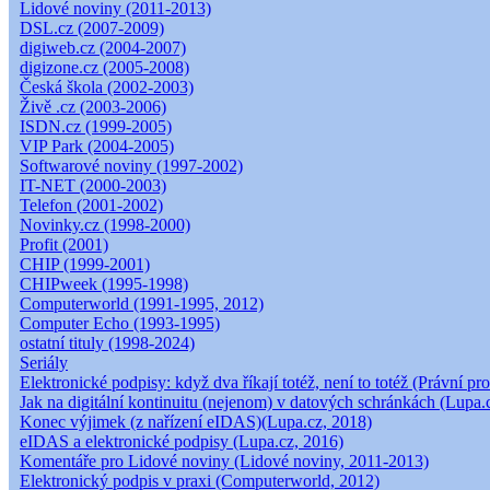
Lidové noviny (2011-2013)
DSL.cz (2007-2009)
digiweb.cz (2004-2007)
digizone.cz (2005-2008)
Česká škola (2002-2003)
Živě .cz (2003-2006)
ISDN.cz (1999-2005)
VIP Park (2004-2005)
Softwarové noviny (1997-2002)
IT-NET (2000-2003)
Telefon (2001-2002)
Novinky.cz (1998-2000)
Profit (2001)
CHIP (1999-2001)
CHIPweek (1995-1998)
Computerworld (1991-1995, 2012)
Computer Echo (1993-1995)
ostatní tituly (1998-2024)
Seriály
Elektronické podpisy: když dva říkají totéž, není to totéž (Právní pro
Jak na digitální kontinuitu (nejenom) v datových schránkách (Lupa.
Konec výjimek (z nařízení eIDAS)(Lupa.cz, 2018)
eIDAS a elektronické podpisy (Lupa.cz, 2016)
Komentáře pro Lidové noviny (Lidové noviny, 2011-2013)
Elektronický podpis v praxi (Computerworld, 2012)