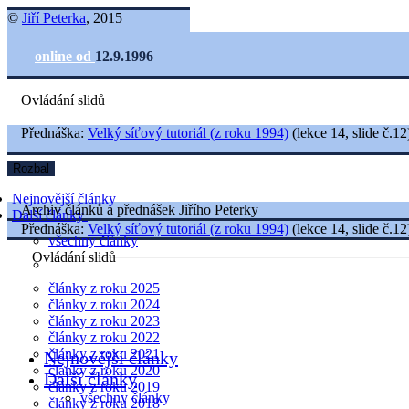
©
Jiří Peterka
, 2015
online od
12.9.1996
Ovládání slidů
Přednáška:
Velký síťový tutoriál (z roku 1994)
(lekce 14, slide č.12
Rozbal
Nejnovější články
Archiv článků a přednášek Jiřího Peterky
Další články
Přednáška:
Velký síťový tutoriál (z roku 1994)
(lekce 14, slide č.12
všechny články
Ovládání slidů
články z roku 2025
články z roku 2024
články z roku 2023
články z roku 2022
články z roku 2021
Nejnovější články
články z roku 2020
Další články
články z roku 2019
všechny články
články z roku 2018