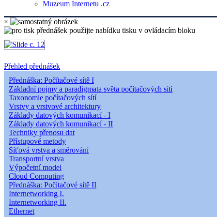
Muzeum Internetu .cz
×
Přehled přednášek
Přednáška: Počítačové sítě I
Základní pojmy a paradigmata světa počítačových sítí
Taxonomie počítačových sítí
Vrstvy a vrstvové architektury
Základy datových komunikací - I
Základy datových komunikací - II
Techniky přenosu dat
Přístupové metody
Síťová vrstva a směrování
Transportní vrstva
Výpočetní model
Cloud Computing
Přednáška: Počítačové sítě II
Internetworking I.
Internetworking II.
Ethernet