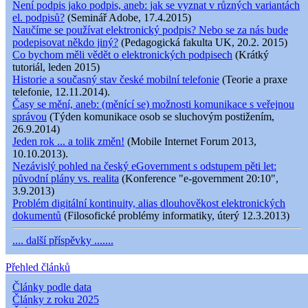
Není podpis jako podpis, aneb: jak se vyznat v různých variantách
el. podpisů?
(Seminář Adobe, 17.4.2015)
Naučíme se používat elektronický podpis? Nebo se za nás bude
podepisovat někdo jiný?
(Pedagogická fakulta UK, 20.2. 2015)
Co bychom měli vědět o elektronických podpisech
(Krátký
tutoriál, leden 2015)
Historie a současný stav české mobilní telefonie
(Teorie a praxe
telefonie, 12.11.2014).
Časy se mění, aneb: (měnící se) možnosti komunikace s veřejnou
správou
(Týden komunikace osob se sluchovým postižením,
26.9.2014)
Jeden rok ... a tolik změn!
(Mobile Internet Forum 2013,
10.10.2013).
Nezávislý pohled na český eGovernment s odstupem pěti let:
původní plány vs. realita
(Konference "e-government 20:10",
3.9.2013)
Problém digitální kontinuity, alias dlouhověkost elektronických
dokumentů
(Filosofické problémy informatiky, úterý 12.3.2013)
.... další příspěvky .......
Přehled článků
Články podle data
Články z roku 2025