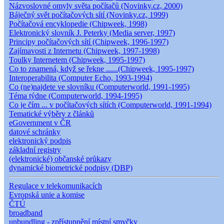
Názvoslovné omyly světa počítačů (Novinky.cz, 2000)
Báječný svět počítačových sítí (Novinky.cz, 1999)
Počítačová encyklopedie (Chipweek, 1998)
Elektronický slovník J. Peterky (Media server, 1997)
Principy počítačových sítí (Chipweek, 1996-1997)
Zajímavosti z Internetu (Chipweek, 1997-1998)
Toulky Internetem (Chipweek, 1995-1997)
Co to znamená, když se řekne ......(Chipweek, 1995-1997)
Interoperabilita (Computer Echo, 1993-1994)
Co (ne)najdete ve slovníku (Computerworld, 1991-1995)
Téma týdne (Computerworld, 1994-1995)
Co je čím ... v počítačových sítích (Computerworld, 1991-1994)
Tematické výběry z článků
eGovernment v ČR
datové schránky
elektronický podpis
základní registry
(elektronické) občanské průkazy
dynamické biometrické podpisy (DBP)
Regulace v telekomunikacích
Evropská unie a komise
ČTÚ
broadband
unbundling - zpřístupnění místní smyčky