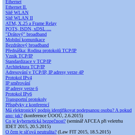
Ethernet
Ethernet II.
Sítě WLAN
Sítě WLAN II
ATM, X.25 a Frame Relay
POTS, ISDN, xDSL ....
"Drátový" broadband
Mobilní komunikace
Bezdrátový broadband
Přednáška: Rodina protokolů TCP/IP
Vznik TCP/IP
Standardizace v TCP/IP
Architektura TCP/IP
Adresování v TCP/IP, IP adresy verze 4P
Protokol IPv4
IP směrování
IP adresy verze 6
Protokol IPv6
Transportní protokoly
Příspěvky z konferencí
Má elektronický podpis identifikovat podepsanou osobu? A pokud
ano: jak?
(konference ÚOOÚ, 2.6.2015)
Co je kybernetická bezpečnost?
(seminář AFCEA při veletrhu
IDET 2015, 20.5.2015)
O čem je síťová neutralita?
(Law FIT 2015, 18.5.2015)