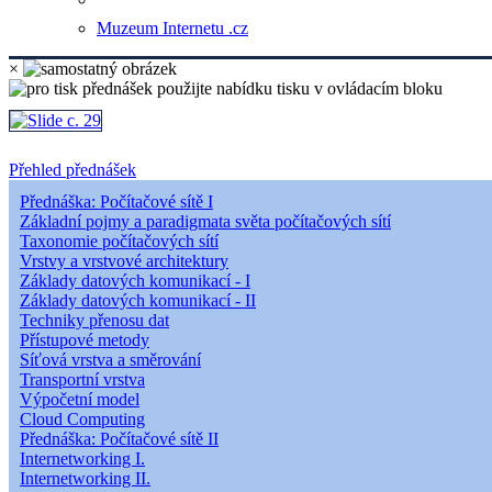
Muzeum Internetu .cz
×
Přehled přednášek
Přednáška: Počítačové sítě I
Základní pojmy a paradigmata světa počítačových sítí
Taxonomie počítačových sítí
Vrstvy a vrstvové architektury
Základy datových komunikací - I
Základy datových komunikací - II
Techniky přenosu dat
Přístupové metody
Síťová vrstva a směrování
Transportní vrstva
Výpočetní model
Cloud Computing
Přednáška: Počítačové sítě II
Internetworking I.
Internetworking II.