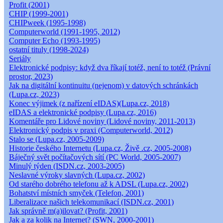
Profit (2001)
CHIP (1999-2001)
CHIPweek (1995-1998)
Computerworld (1991-1995, 2012)
Computer Echo (1993-1995)
ostatní tituly (1998-2024)
Seriály
Elektronické podpisy: když dva říkají totéž, není to totéž (Právní
prostor, 2023)
Jak na digitální kontinuitu (nejenom) v datových schránkách
(Lupa.cz, 2023)
Konec výjimek (z nařízení eIDAS)(Lupa.cz, 2018)
eIDAS a elektronické podpisy (Lupa.cz, 2016)
Komentáře pro Lidové noviny (Lidové noviny, 2011-2013)
Elektronický podpis v praxi (Computerworld, 2012)
Stalo se (Lupa.cz, 2005-2009)
Historie českého Internetu (Lupa.cz, Živě .cz, 2005-2008)
Báječný svět počítačových sítí (PC World, 2005-2007)
Minulý týden (ISDN.cz, 2003-2005)
Neslavné výroky slavných (Lupa.cz, 2002)
Od starého dobrého telefonu až k ADSL (Lupa.cz, 2002)
Bohatství místních smyček (Telefon, 2001)
Liberalizace našich telekomunikací (ISDN.cz, 2001)
Jak správně m(a)ilovat? (Profit, 2001)
Jak a za kolik na Internet? (SWN, 2000-2001)