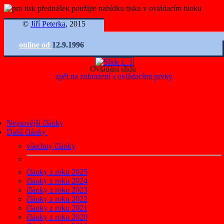
©
Jiří Peterka
, 2015
online od
12.9.1996
Ovládání slidů
zpět na zobrazení s ovládacími prvky
Nejnovější články
Další články
všechny články
články z roku 2025
články z roku 2024
články z roku 2023
články z roku 2022
články z roku 2021
články z roku 2020