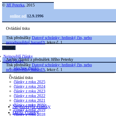
©
Jiří Peterka
, 2015
online od
12.9.1996
Ovládání tisku
Tisk přednášky
Datové schránky: hrdinský čin, nebo
nezodpovědný hazard?t
, lekce č. 1
Rozbal
Nejnovější články
Archiv článků a přednášek Jiřího Peterky
Další články
Tisk přednášky
Datové schránky: hrdinský čin, nebo
všechny články
nezodpovědný hazard?t
, lekce č. 1
Ovládání tisku
články z roku 2025
články z roku 2024
články z roku 2023
články z roku 2022
články z roku 2021
články z roku 2020
Nejnovější články
články z roku 2019
Další články
články z roku 2018