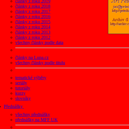
články z roku 2019
články z roku 2018
články z roku 2017
články z roku 2016
články z roku 2015
články z roku 2014
články z roku 2013
články z roku 2012
všechny články podle data
články na Lupa.cz
všechny články podle titulu
tematické výběry
seriály
tutoriály
kurzy
slovníky
Přednášky
všechny přednášky
přednášky na MFF UK