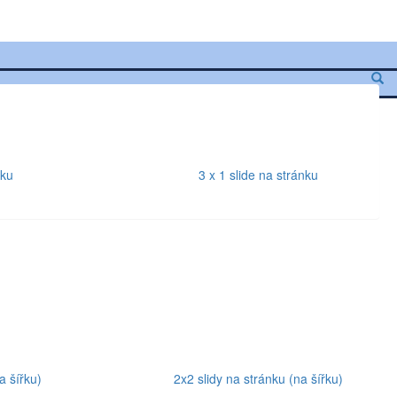
nku
3 x 1 slide na stránku
a šířku)
2x2 slidy na stránku (na šířku)