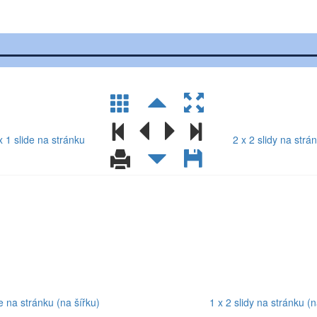
Vyberte rozložení slidů pro tisk
x 1 slide na stránku
2 x 2 slidy na strá
de na stránku (na šířku)
1 x 2 slidy na stránku (n