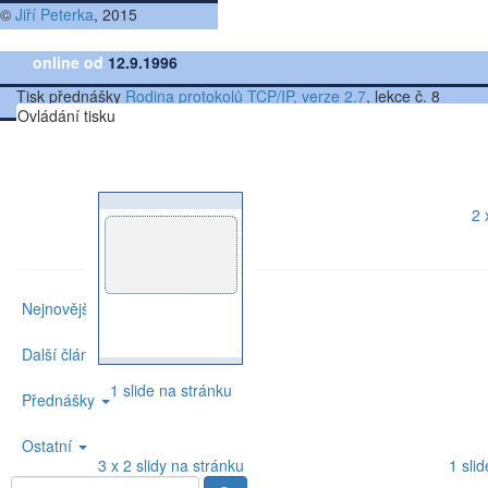
©
Jiří Peterka
, 2015
online od
12.9.1996
Tisk přednášky
Rodina protokolů TCP/IP, verze 2.7
, lekce č. 8
Ovládání tisku
2 
Nejnovější články
Další články
1 slide na stránku
Přednášky
Ostatní
3 x 2 slidy na stránku
1 sli