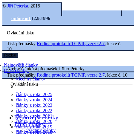
©
Jiří Peterka
, 2015
online od
12.9.1996
Ovládání tisku
Tisk přednášky
Rodina protokolů TCP/IP, verze 2.7
, lekce č.
10
Rozbal
Nejnovější články
Archiv článků a přednášek Jiřího Peterky
Další články
Tisk přednášky
Rodina protokolů TCP/IP, verze 2.7
, lekce č. 10
všechny články
Ovládání tisku
články z roku 2025
články z roku 2024
články z roku 2023
články z roku 2022
články z roku 2021
Nejnovější články
články z roku 2020
Další články
články z roku 2019
všechny články
články z roku 2018