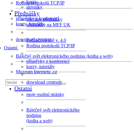
kurzy
Rodina protokolů TCP/IP
slovníky
Přednášky
příspěvky z konferencí
všechny přednášky
kurzy, tutoriály
přednášky na MFF UK
download centrum
Počítačové sítě v. 4.0
Rodina protokolů TCP/IP
Ostatní
Báječný svět elektronického podpisu (kniha a web)
příspěvky z konferencí
kurzy, tutoriály
Muzeum Internetu .cz
download centrum
Ostatní
moje osobní stránky
Báječný svět elektronického
podpisu
(kniha a web)