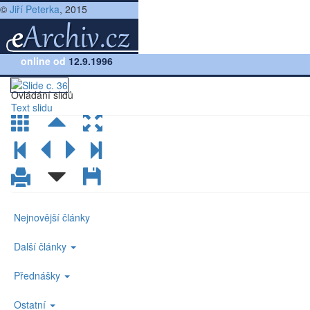
©
Jiří Peterka
, 2015
Přednáška:
online od
Rodina protokolů TCP/IP, verze 2.7
12.9.1996
(lekce 11, slide č.36)
Ovládání slidů
Text slidu
Nejnovější články
Další články
Přednášky
Ostatní