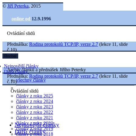
©
Jiří Peterka
, 2015
online od
12.9.1996
Ovládání slidů
Přednáška:
Rodina protokolů TCP/IP, verze 2.7
(lekce 11, slide
č.10)
Rozbal
Nejnovější články
Archiv článků a přednášek Jiřího Peterky
Další články
Přednáška:
Rodina protokolů TCP/IP, verze 2.7
(lekce 11, slide
všechny články
č.10)
Ovládání slidů
články z roku 2025
články z roku 2024
články z roku 2023
články z roku 2022
články z roku 2021
články z roku 2020
Nejnovější články
články z roku 2019
Další články
články z roku 2018