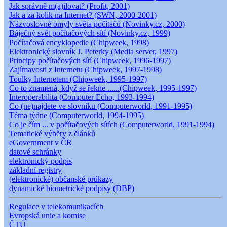
Jak správně m(a)ilovat? (Profit, 2001)
Jak a za kolik na Internet? (SWN, 2000-2001)
Názvoslovné omyly světa počítačů (Novinky.cz, 2000)
Báječný svět počítačových sítí (Novinky.cz, 1999)
Počítačová encyklopedie (Chipweek, 1998)
Elektronický slovník J. Peterky (Media server, 1997)
Principy počítačových sítí (Chipweek, 1996-1997)
Zajímavosti z Internetu (Chipweek, 1997-1998)
Toulky Internetem (Chipweek, 1995-1997)
Co to znamená, když se řekne ......(Chipweek, 1995-1997)
Interoperabilita (Computer Echo, 1993-1994)
Co (ne)najdete ve slovníku (Computerworld, 1991-1995)
Téma týdne (Computerworld, 1994-1995)
Co je čím ... v počítačových sítích (Computerworld, 1991-1994)
Tematické výběry z článků
eGovernment v ČR
datové schránky
elektronický podpis
základní registry
(elektronické) občanské průkazy
dynamické biometrické podpisy (DBP)
Regulace v telekomunikacích
Evropská unie a komise
ČTÚ