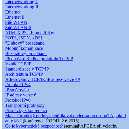
Internetworking I.
Internetworking II.
Ethernet
Ethernet II.
Sítě WLAN
Sítě WLAN II
ATM, X.25 a Frame Relay
POTS, ISDN, xDSL ....
"Drátový" broadband
Mobilní komunikace
Bezdrátový broadband
Přednáška: Rodina protokolů TCP/IP
Vznik TCP/IP
Standardizace v TCP/IP
Architektura TCP/IP
Adresování v TCP/IP, IP adresy verze 4P
Protokol IPv4
IP směrování
IP adresy verze 6
Protokol IPv6
Transportní protokoly
Příspěvky z konferencí
Má elektronický podpis identifikovat podepsanou osobu? A pokud
ano: jak?
(konference ÚOOÚ, 2.6.2015)
Co je kybernetická bezpečnost?
(seminář AFCEA při veletrhu