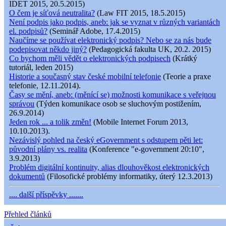
IDET 2015, 20.5.2015)
O čem je síťová neutralita?
(Law FIT 2015, 18.5.2015)
Není podpis jako podpis, aneb: jak se vyznat v různých variantách
el. podpisů?
(Seminář Adobe, 17.4.2015)
Naučíme se používat elektronický podpis? Nebo se za nás bude
podepisovat někdo jiný?
(Pedagogická fakulta UK, 20.2. 2015)
Co bychom měli vědět o elektronických podpisech
(Krátký
tutoriál, leden 2015)
Historie a současný stav české mobilní telefonie
(Teorie a praxe
telefonie, 12.11.2014).
Časy se mění, aneb: (měnící se) možnosti komunikace s veřejnou
správou
(Týden komunikace osob se sluchovým postižením,
26.9.2014)
Jeden rok ... a tolik změn!
(Mobile Internet Forum 2013,
10.10.2013).
Nezávislý pohled na český eGovernment s odstupem pěti let:
původní plány vs. realita
(Konference "e-government 20:10",
3.9.2013)
Problém digitální kontinuity, alias dlouhověkost elektronických
dokumentů
(Filosofické problémy informatiky, úterý 12.3.2013)
.... další příspěvky .......
Přehled článků