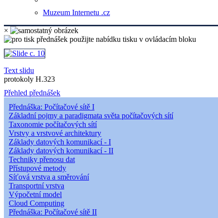
Muzeum Internetu .cz
×
Text slidu
protokoly H.323
Přehled přednášek
Přednáška: Počítačové sítě I
Základní pojmy a paradigmata světa počítačových sítí
Taxonomie počítačových sítí
Vrstvy a vrstvové architektury
Základy datových komunikací - I
Základy datových komunikací - II
Techniky přenosu dat
Přístupové metody
Síťová vrstva a směrování
Transportní vrstva
Výpočetní model
Cloud Computing
Přednáška: Počítačové sítě II