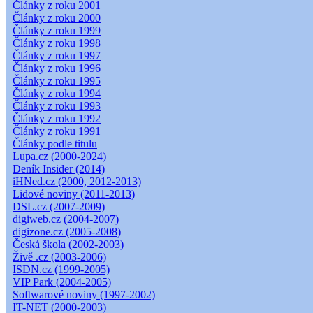
Články z roku 2001
Články z roku 2000
Články z roku 1999
Články z roku 1998
Články z roku 1997
Články z roku 1996
Články z roku 1995
Články z roku 1994
Články z roku 1993
Články z roku 1992
Články z roku 1991
Články podle titulu
Lupa.cz (2000-2024)
Deník Insider (2014)
iHNed.cz (2000, 2012-2013)
Lidové noviny (2011-2013)
DSL.cz (2007-2009)
digiweb.cz (2004-2007)
digizone.cz (2005-2008)
Česká škola (2002-2003)
Živě .cz (2003-2006)
ISDN.cz (1999-2005)
VIP Park (2004-2005)
Softwarové noviny (1997-2002)
IT-NET (2000-2003)