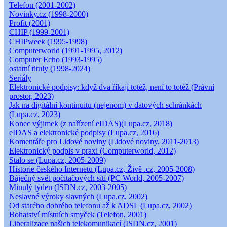
Telefon (2001-2002)
Novinky.cz (1998-2000)
Profit (2001)
CHIP (1999-2001)
CHIPweek (1995-1998)
Computerworld (1991-1995, 2012)
Computer Echo (1993-1995)
ostatní tituly (1998-2024)
Seriály
Elektronické podpisy: když dva říkají totéž, není to totéž (Právní
prostor, 2023)
Jak na digitální kontinuitu (nejenom) v datových schránkách
(Lupa.cz, 2023)
Konec výjimek (z nařízení eIDAS)(Lupa.cz, 2018)
eIDAS a elektronické podpisy (Lupa.cz, 2016)
Komentáře pro Lidové noviny (Lidové noviny, 2011-2013)
Elektronický podpis v praxi (Computerworld, 2012)
Stalo se (Lupa.cz, 2005-2009)
Historie českého Internetu (Lupa.cz, Živě .cz, 2005-2008)
Báječný svět počítačových sítí (PC World, 2005-2007)
Minulý týden (ISDN.cz, 2003-2005)
Neslavné výroky slavných (Lupa.cz, 2002)
Od starého dobrého telefonu až k ADSL (Lupa.cz, 2002)
Bohatství místních smyček (Telefon, 2001)
Liberalizace našich telekomunikací (ISDN.cz, 2001)