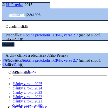
©
Jiří Peterka
, 2015
online od
12.9.1996
Ovládání slidů
Přednáška:
Rodina protokolů TCP/IP, verze 2.7
(náhled sliddů,
lekce č. 10)
Rozbal
Archiv článků a přednášek Jiřího Peterky
Nejnovější články
Přednáška:
Rodina protokolů TCP/IP, verze 2.7
(náhled sliddů,
Další články
lekce č. 10)
všechny články
Ovládání slidů
články z roku 2025
články z roku 2024
články z roku 2023
články z roku 2022
články z roku 2021
články z roku 2020
Nejnovější články