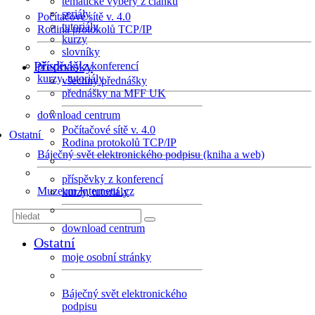
tematické výběry z článků
seriály
Počítačové sítě v. 4.0
tutoriály
Rodina protokolů TCP/IP
kurzy
slovníky
Přednášky
příspěvky z konferencí
kurzy, tutoriály
všechny přednášky
přednášky na MFF UK
download centrum
Počítačové sítě v. 4.0
Ostatní
Rodina protokolů TCP/IP
Báječný svět elektronického podpisu (kniha a web)
příspěvky z konferencí
Muzeum Internetu .cz
kurzy, tutoriály
download centrum
Ostatní
moje osobní stránky
Báječný svět elektronického
podpisu