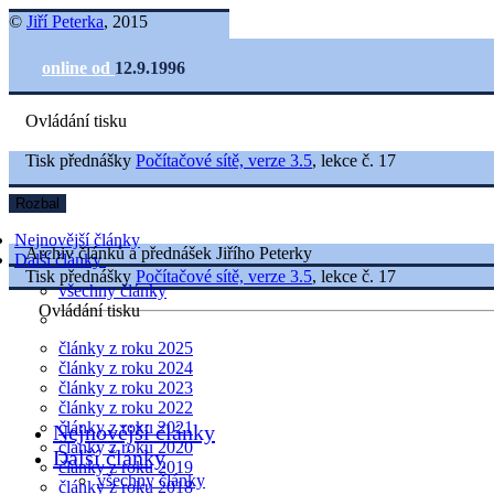
©
Jiří Peterka
, 2015
online od
12.9.1996
Ovládání tisku
Tisk přednášky
Počítačové sítě, verze 3.5
, lekce č. 17
Rozbal
Nejnovější články
Archiv článků a přednášek Jiřího Peterky
Další články
Tisk přednášky
Počítačové sítě, verze 3.5
, lekce č. 17
všechny články
Ovládání tisku
články z roku 2025
články z roku 2024
články z roku 2023
články z roku 2022
články z roku 2021
Nejnovější články
články z roku 2020
Další články
články z roku 2019
všechny články
články z roku 2018