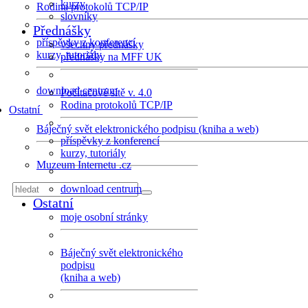
kurzy
Rodina protokolů TCP/IP
slovníky
Přednášky
příspěvky z konferencí
všechny přednášky
kurzy, tutoriály
přednášky na MFF UK
download centrum
Počítačové sítě v. 4.0
Rodina protokolů TCP/IP
Ostatní
Báječný svět elektronického podpisu (kniha a web)
příspěvky z konferencí
kurzy, tutoriály
Muzeum Internetu .cz
download centrum
Ostatní
moje osobní stránky
Báječný svět elektronického
podpisu
(kniha a web)