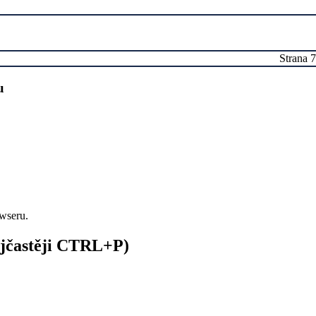
Strana 7
u
owseru.
nejčastěji CTRL+P)