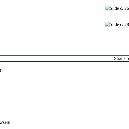
Strana 5
u
owseru.