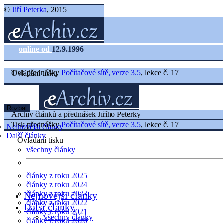
©
Jiří Peterka
, 2015
online od
12.9.1996
Tisk přednášky
Počítačové sítě, verze 3.5
, lekce č. 17
Ovládání tisku
Rozbal
Archiv článků a přednášek Jiřího Peterky
Tisk přednášky
Počítačové sítě, verze 3.5
, lekce č. 17
Nejnovější články
Další články
Ovládání tisku
všechny články
články z roku 2025
články z roku 2024
články z roku 2023
Nejnovější články
články z roku 2022
Další články
články z roku 2021
všechny články
články z roku 2020