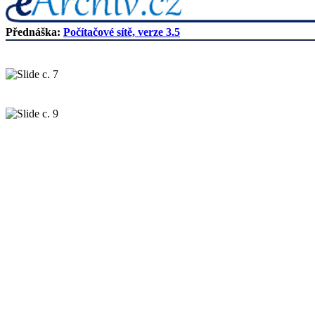
Přednáška:
Počítačové sítě, verze 3.5