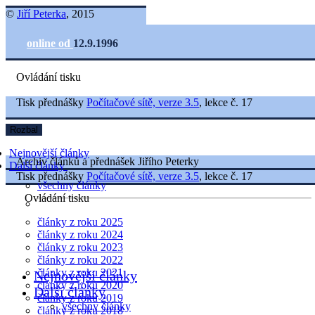
©
Jiří Peterka
, 2015
online od
12.9.1996
Ovládání tisku
Tisk přednášky
Počítačové sítě, verze 3.5
, lekce č. 17
Rozbal
Nejnovější články
Archiv článků a přednášek Jiřího Peterky
Další články
Tisk přednášky
Počítačové sítě, verze 3.5
, lekce č. 17
všechny články
Ovládání tisku
články z roku 2025
články z roku 2024
články z roku 2023
články z roku 2022
články z roku 2021
Nejnovější články
články z roku 2020
Další články
články z roku 2019
všechny články
články z roku 2018