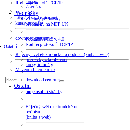
kurzy
Rodina protokolů TCP/IP
slovníky
Přednášky
příspěvky z konferencí
všechny přednášky
kurzy, tutoriály
přednášky na MFF UK
download centrum
Počítačové sítě v. 4.0
Rodina protokolů TCP/IP
Ostatní
Báječný svět elektronického podpisu (kniha a web)
příspěvky z konferencí
kurzy, tutoriály
Muzeum Internetu .cz
download centrum
Ostatní
moje osobní stránky
Báječný svět elektronického
podpisu
(kniha a web)