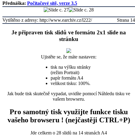
Přednáška:
Počítačové sítě, verze 3.5
Vytištěno z adresy: http://www.earchiv.cz/l222/
Strana 14
Je připraven tisk slidů ve formátu 2x1 slide na
stránku
Ujistěte se, že máte nastaven:
tisk na výšku stránky
(režim Portrait)
papír formátu A4
velikost tisku: 100%.
Jak bude tisk skutečně vypadat, uvidíte pomocí Náhledu tisku ve
vašem browseru.
Pro samotný tisk využijte funkce tisku
vašeho browseru ! (nejčastěji CTRL+P)
Jde celkem o 28 slidů na 14 stranách A4