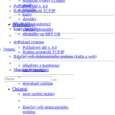
tematické výběry z článků
seriály
Počítačové sítě v. 4.0
tutoriály
Rodina protokolů TCP/IP
kurzy
slovníky
Přednášky
příspěvky z konferencí
kurzy, tutoriály
všechny přednášky
přednášky na MFF UK
download centrum
Počítačové sítě v. 4.0
Ostatní
Rodina protokolů TCP/IP
Báječný svět elektronického podpisu (kniha a web)
příspěvky z konferencí
Muzeum Internetu .cz
kurzy, tutoriály
download centrum
Ostatní
moje osobní stránky
Báječný svět elektronického
podpisu