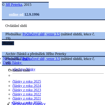
©
Jiří Peterka
, 2015
online od
12.9.1996
Ovládání slidů
Přednáška:
Počítačové sítě, verze 3.5
(náhled sliddů, lekce č.
19)
Rozbal
Archiv článků a přednášek Jiřího Peterky
Nejnovější články
Přednáška:
Počítačové sítě, verze 3.5
(náhled sliddů, lekce č.
Další články
19)
všechny články
Ovládání slidů
články z roku 2025
články z roku 2024
články z roku 2023
články z roku 2022
články z roku 2021
články z roku 2020
Nejnovější články