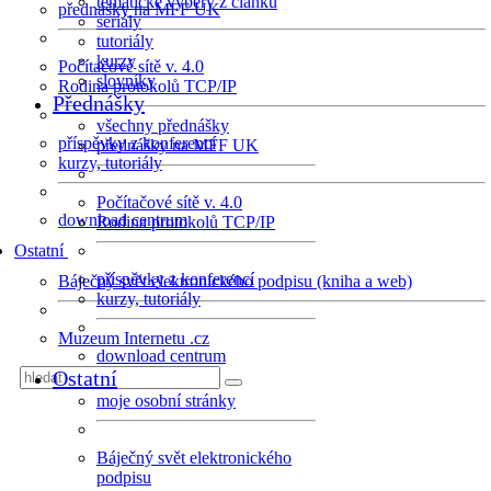
tematické výběry z článků
přednášky na MFF UK
seriály
tutoriály
kurzy
Počítačové sítě v. 4.0
slovníky
Rodina protokolů TCP/IP
Přednášky
všechny přednášky
příspěvky z konferencí
přednášky na MFF UK
kurzy, tutoriály
Počítačové sítě v. 4.0
download centrum
Rodina protokolů TCP/IP
Ostatní
příspěvky z konferencí
Báječný svět elektronického podpisu (kniha a web)
kurzy, tutoriály
Muzeum Internetu .cz
download centrum
Ostatní
moje osobní stránky
Báječný svět elektronického
podpisu