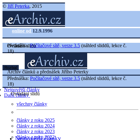
©
Jiří Peterka
, 2015
online od
12.9.1996
Přednáška:
Počítačové sítě, verze 3.5
(náhled sliddů, lekce č.
Ovládání slidů
18)
Rozbal
Archiv článků a přednášek Jiřího Peterky
Přednáška:
Počítačové sítě, verze 3.5
(náhled sliddů, lekce č.
18)
Nejnovější články
Ovládání slidů
Další články
všechny články
články z roku 2025
články z roku 2024
články z roku 2023
články z roku 2022
Nejnovější články