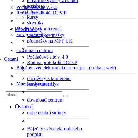
tematické výběry z článků
seriály
Počítačové sítě v. 4.0
tutoriály
Rodina protokolů TCP/IP
kurzy
slovníky
Přednášky
příspěvky z konferencí
kurzy, tutoriály
všechny přednášky
přednášky na MFF UK
download centrum
Počítačové sítě v. 4.0
Ostatní
Rodina protokolů TCP/IP
Báječný svět elektronického podpisu (kniha a web)
příspěvky z konferencí
Muzeum Internetu .cz
kurzy, tutoriály
download centrum
Ostatní
moje osobní stránky
Báječný svět elektronického
podpisu