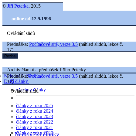
©
Jiří Peterka
, 2015
online od
12.9.1996
Ovládání slidů
Přednáška:
Počítačové sítě, verze 3.5
(náhled sliddů, lekce č.
17)
Rozbal
Archiv článků a přednášek Jiřího Peterky
Nejnovější články
Přednáška:
Počítačové sítě, verze 3.5
(náhled sliddů, lekce č.
Další články
17)
všechny články
Ovládání slidů
články z roku 2025
články z roku 2024
články z roku 2023
články z roku 2022
články z roku 2021
články z roku 2020
Nejnovější články