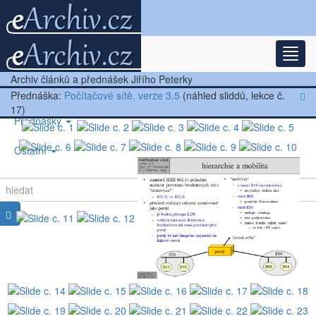
Rozba
Nejnovější články
Archiv článků a přednášek Jiřího Peterky
Další články
Přednáška:
Počítačové sítě, verze 3.5
(náhled sliddů, lekce č.
17)
Přednášky
Ostatní