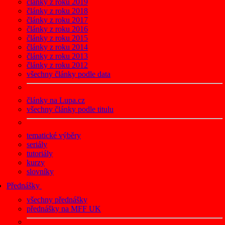
články z roku 2019
články z roku 2018
články z roku 2017
články z roku 2016
články z roku 2015
články z roku 2014
články z roku 2013
články z roku 2012
všechny články podle data
články na Lupa.cz
všechny články podle titulu
tematické výběry
seriály
tutoriály
kurzy
slovníky
Přednášky
všechny přednášky
přednášky na MFF UK