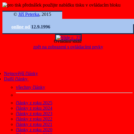
©
Jiří Peterka
, 2015
online od
12.9.1996
Ovládání slidů
zpět na zobrazení s ovládacími prvky
Nejnovější články
Další články
všechny články
články z roku 2025
články z roku 2024
články z roku 2023
články z roku 2022
články z roku 2021
články z roku 2020