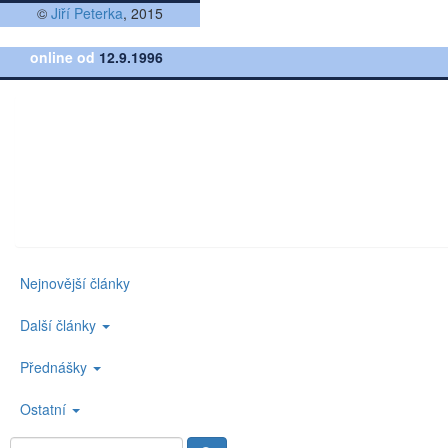
©
Jiří Peterka
, 2015
online od
12.9.1996
Nejnovější články
Další články
Přednášky
Ostatní