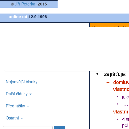
©
Jiří Peterka
, 2015
online od
12.9.1996
Nejnovější články
Další články
Přednášky
Ostatní