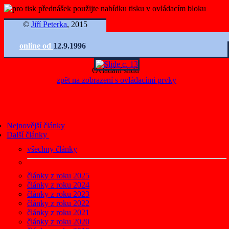
©
Jiří Peterka
, 2015
online od
12.9.1996
Ovládání slidů
zpět na zobrazení s ovládacími prvky
Nejnovější články
Další články
všechny články
články z roku 2025
články z roku 2024
články z roku 2023
články z roku 2022
články z roku 2021
články z roku 2020