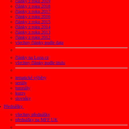
články z roku 2019
články z roku 2018
články z roku 2017
články z roku 2016
články z roku 2015
články z roku 2014
články z roku 2013
články z roku 2012
všechny články podle data
články na Lupa.cz
všechny články podle titulu
tematické výběry
seriály
tutoriály
kurzy
slovníky
Přednášky
všechny přednášky
přednášky na MFF UK