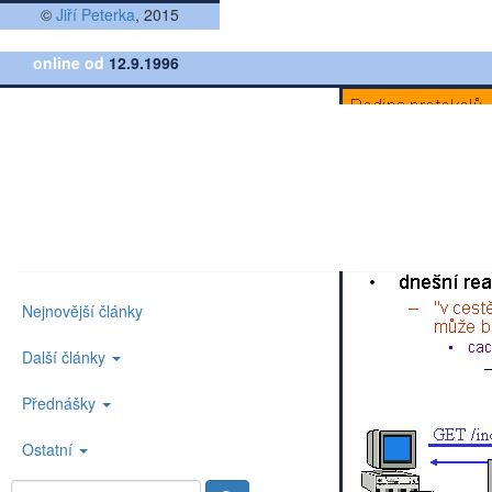
©
Jiří Peterka
, 2015
online od
12.9.1996
Nejnovější články
Další články
Přednášky
Ostatní