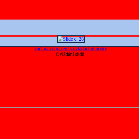
zpět na zobrazení s ovládacími prvky
Ovládání slidů