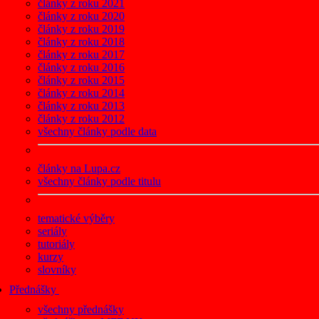
články z roku 2021
články z roku 2020
články z roku 2019
články z roku 2018
články z roku 2017
články z roku 2016
články z roku 2015
články z roku 2014
články z roku 2013
články z roku 2012
všechny články podle data
články na Lupa.cz
všechny články podle titulu
tematické výběry
seriály
tutoriály
kurzy
slovníky
Přednášky
všechny přednášky