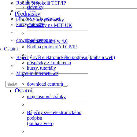
kurzy
Rodina protokolů TCP/IP
slovníky
Přednášky
příspěvky z konferencí
všechny přednášky
kurzy, tutoriály
přednášky na MFF UK
download centrum
Počítačové sítě v. 4.0
Rodina protokolů TCP/IP
Ostatní
Báječný svět elektronického podpisu (kniha a web)
příspěvky z konferencí
kurzy, tutoriály
Muzeum Internetu .cz
download centrum
Ostatní
moje osobní stránky
Báječný svět elektronického
podpisu
(kniha a web)