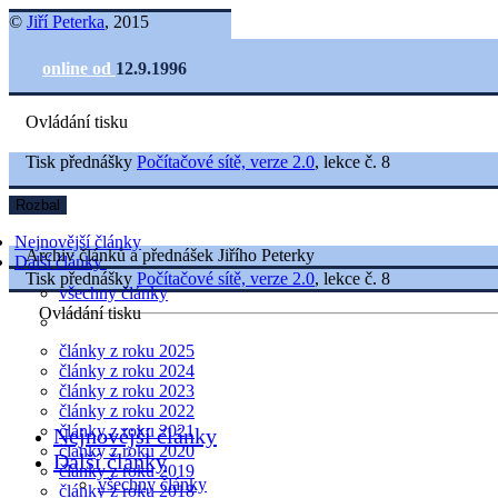
©
Jiří Peterka
, 2015
online od
12.9.1996
Ovládání tisku
Tisk přednášky
Počítačové sítě, verze 2.0
, lekce č. 8
Rozbal
Nejnovější články
Archiv článků a přednášek Jiřího Peterky
Další články
Tisk přednášky
Počítačové sítě, verze 2.0
, lekce č. 8
všechny články
Ovládání tisku
články z roku 2025
články z roku 2024
články z roku 2023
články z roku 2022
články z roku 2021
Nejnovější články
články z roku 2020
Další články
články z roku 2019
všechny články
články z roku 2018