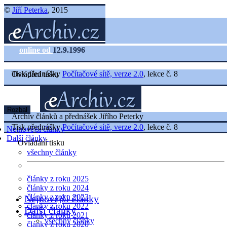
©
Jiří Peterka
, 2015
online od
12.9.1996
Tisk přednášky
Počítačové sítě, verze 2.0
, lekce č. 8
Ovládání tisku
Rozbal
Archiv článků a přednášek Jiřího Peterky
Tisk přednášky
Počítačové sítě, verze 2.0
, lekce č. 8
Nejnovější články
Další články
Ovládání tisku
všechny články
články z roku 2025
články z roku 2024
články z roku 2023
Nejnovější články
články z roku 2022
Další články
články z roku 2021
všechny články
články z roku 2020