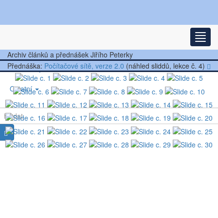
Nejnovější články
Rozba
Další články
Archiv článků a přednášek Jiřího Peterky
Přednáška:
Počítačové sítě, verze 2.0
(náhled sliddů, lekce č. 4)
Přednášky
Ostatní