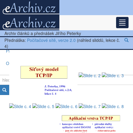
Rozba
Nejnovější články
Archiv článků a přednášek Jiřího Peterky
Další články
Přednáška:
Počítačové sítě, verze 2.0
(náhled sliddů, lekce č.
4)
Přednášky
Ostatní