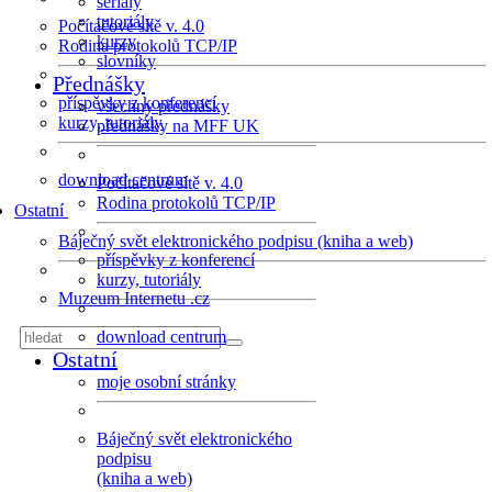
seriály
tutoriály
Počítačové sítě v. 4.0
kurzy
Rodina protokolů TCP/IP
slovníky
Přednášky
příspěvky z konferencí
všechny přednášky
kurzy, tutoriály
přednášky na MFF UK
download centrum
Počítačové sítě v. 4.0
Rodina protokolů TCP/IP
Ostatní
Báječný svět elektronického podpisu (kniha a web)
příspěvky z konferencí
kurzy, tutoriály
Muzeum Internetu .cz
download centrum
Ostatní
moje osobní stránky
Báječný svět elektronického
podpisu
(kniha a web)