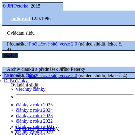
©
Jiří Peterka
, 2015
online od
12.9.1996
Ovládání slidů
Přednáška:
Počítačové sítě, verze 2.0
(náhled sliddů, lekce č.
4)
Rozbal
Archiv článků a přednášek Jiřího Peterky
Nejnovější články
Přednáška:
Počítačové sítě, verze 2.0
(náhled sliddů, lekce č. 4)
Další články
Ovládání slidů
všechny články
články z roku 2025
články z roku 2024
články z roku 2023
články z roku 2022
články z roku 2021
Nejnovější články
články z roku 2020
Další články