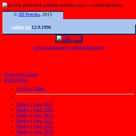
©
Jiří Peterka
, 2015
online od
12.9.1996
Ovládání slidů
zpět na zobrazení s ovládacími prvky
Nejnovější články
Další články
všechny články
články z roku 2025
články z roku 2024
články z roku 2023
články z roku 2022
články z roku 2021
články z roku 2020