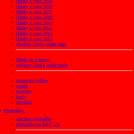
články z roku 2019
články z roku 2018
články z roku 2017
články z roku 2016
články z roku 2015
články z roku 2014
články z roku 2013
články z roku 2012
všechny články podle data
články na Lupa.cz
všechny články podle titulu
tematické výběry
seriály
tutoriály
kurzy
slovníky
Přednášky
všechny přednášky
přednášky na MFF UK