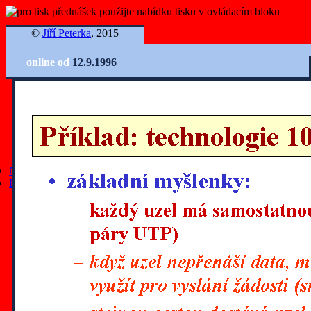
©
Jiří Peterka
, 2015
online od
12.9.1996
Ovládání slidů
Nejnovější články
Další články
všechny články
články z roku 2025
články z roku 2024
články z roku 2023
články z roku 2022
články z roku 2021
články z roku 2020