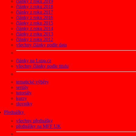
články z roku 2019
články z roku 2018
články z roku 2017
články z roku 2016
články z roku 2015
články z roku 2014
články z roku 2013
články z roku 2012
všechny články podle data
články na Lupa.cz
všechny články podle titulu
tematické výběry
seriály
tutoriály
kurzy
slovníky
Přednášky
všechny přednášky
přednášky na MFF UK