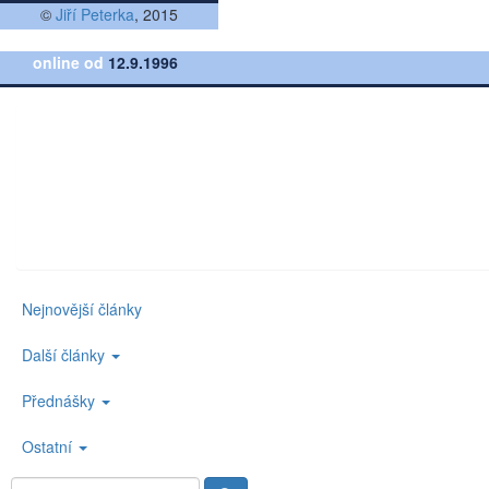
©
Jiří Peterka
, 2015
online od
12.9.1996
Nejnovější články
Další články
Přednášky
Ostatní