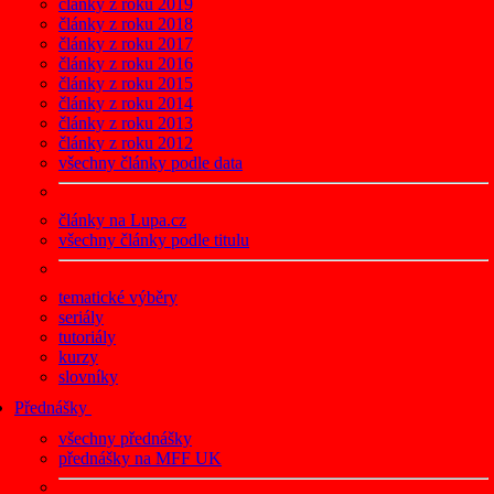
články z roku 2019
články z roku 2018
články z roku 2017
články z roku 2016
články z roku 2015
články z roku 2014
články z roku 2013
články z roku 2012
všechny články podle data
články na Lupa.cz
všechny články podle titulu
tematické výběry
seriály
tutoriály
kurzy
slovníky
Přednášky
všechny přednášky
přednášky na MFF UK