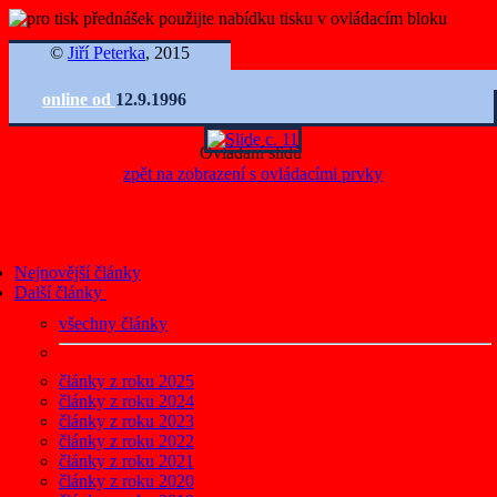
©
Jiří Peterka
, 2015
online od
12.9.1996
Ovládání slidů
zpět na zobrazení s ovládacími prvky
Nejnovější články
Další články
všechny články
články z roku 2025
články z roku 2024
články z roku 2023
články z roku 2022
články z roku 2021
články z roku 2020