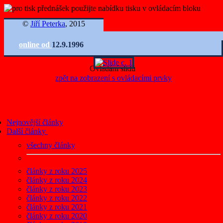
©
Jiří Peterka
, 2015
online od
12.9.1996
Ovládání slidů
zpět na zobrazení s ovládacími prvky
Nejnovější články
Další články
všechny články
články z roku 2025
články z roku 2024
články z roku 2023
články z roku 2022
články z roku 2021
články z roku 2020