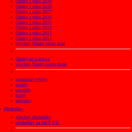
články z roku 2019
články z roku 2018
články z roku 2017
články z roku 2016
články z roku 2015
články z roku 2014
články z roku 2013
články z roku 2012
všechny články podle data
články na Lupa.cz
všechny články podle titulu
tematické výběry
seriály
tutoriály
kurzy
slovníky
Přednášky
všechny přednášky
přednášky na MFF UK