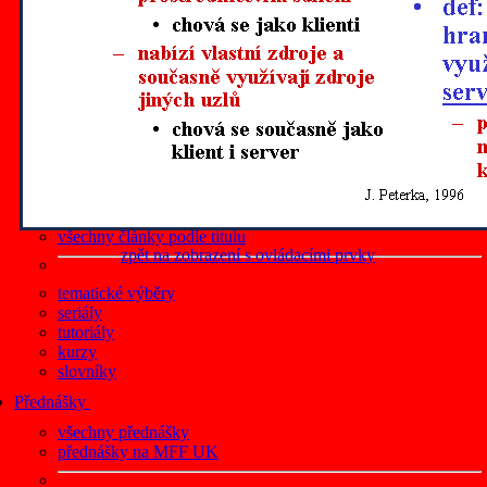
články z roku 2019
články z roku 2018
články z roku 2017
články z roku 2016
články z roku 2015
články z roku 2014
články z roku 2013
články z roku 2012
všechny články podle data
články na Lupa.cz
všechny články podle titulu
zpět na zobrazení s ovládacími prvky
tematické výběry
seriály
tutoriály
kurzy
slovníky
Přednášky
všechny přednášky
přednášky na MFF UK