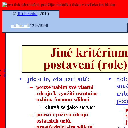
©
Jiří Peterka
, 2015
online od
12.9.1996
Ovládání slidů
Nejnovější články
Další články
všechny články
články z roku 2025
články z roku 2024
články z roku 2023
články z roku 2022
články z roku 2021
články z roku 2020