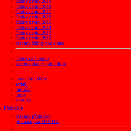
články z roku 2019
články z roku 2018
články z roku 2017
články z roku 2016
články z roku 2015
články z roku 2014
články z roku 2013
články z roku 2012
všechny články podle data
články na Lupa.cz
všechny články podle titulu
tematické výběry
seriály
tutoriály
kurzy
slovníky
Přednášky
všechny přednášky
přednášky na MFF UK