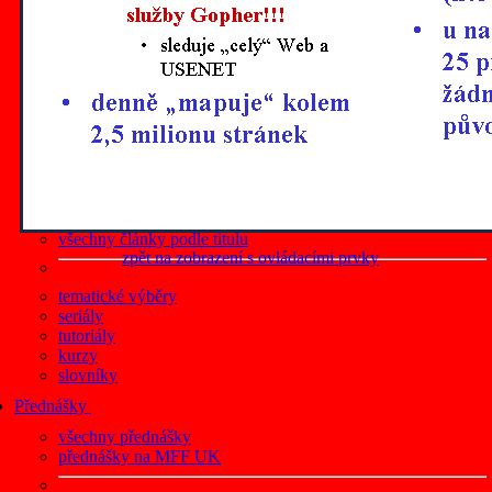
články z roku 2019
články z roku 2018
články z roku 2017
články z roku 2016
články z roku 2015
články z roku 2014
články z roku 2013
články z roku 2012
všechny články podle data
články na Lupa.cz
všechny články podle titulu
zpět na zobrazení s ovládacími prvky
tematické výběry
seriály
tutoriály
kurzy
slovníky
Přednášky
všechny přednášky
přednášky na MFF UK