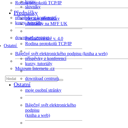
kurzy
Rodina protokolů TCP/IP
slovníky
Přednášky
příspěvky z konferencí
všechny přednášky
kurzy, tutoriály
přednášky na MFF UK
download centrum
Počítačové sítě v. 4.0
Rodina protokolů TCP/IP
Ostatní
Báječný svět elektronického podpisu (kniha a web)
příspěvky z konferencí
kurzy, tutoriály
Muzeum Internetu .cz
download centrum
Ostatní
moje osobní stránky
Báječný svět elektronického
podpisu
(kniha a web)