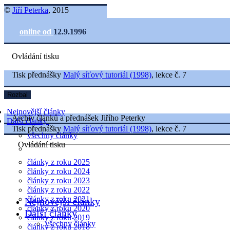
©
Jiří Peterka
, 2015
online od
12.9.1996
Ovládání tisku
Tisk přednášky
Malý síťový tutoriál (1998)
, lekce č. 7
Rozbal
Nejnovější články
Archiv článků a přednášek Jiřího Peterky
Další články
Tisk přednášky
Malý síťový tutoriál (1998)
, lekce č. 7
všechny články
Ovládání tisku
články z roku 2025
články z roku 2024
články z roku 2023
články z roku 2022
články z roku 2021
Nejnovější články
články z roku 2020
Další články
články z roku 2019
všechny články
články z roku 2018