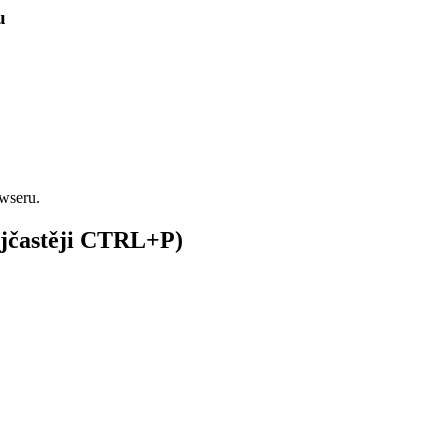
u
owseru.
nejčastěji CTRL+P)