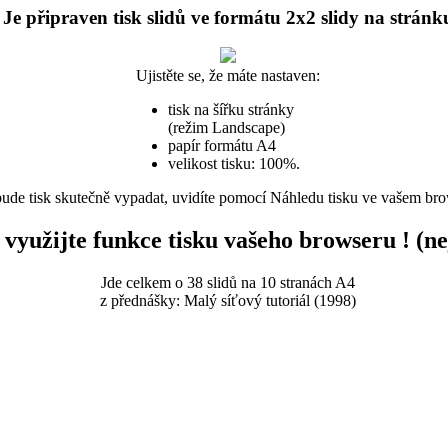
Je připraven tisk slidů ve formátu 2x2 slidy na stránk
Ujistěte se, že máte nastaven:
tisk na šířku stránky
(režim Landscape)
papír formátu A4
velikost tisku: 100%.
bude tisk skutečně vypadat, uvidíte pomocí Náhledu tisku ve vašem br
 využijte funkce tisku vašeho browseru ! (
Jde celkem o 38 slidů na 10 stranách A4
z přednášky: Malý síťový tutoriál (1998)