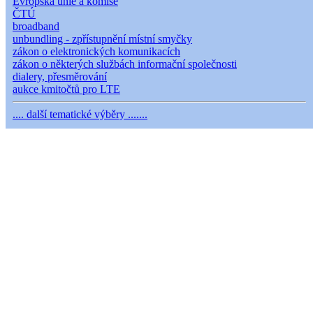
Evropská unie a komise
ČTÚ
broadband
unbundling - zpřístupnění místní smyčky
zákon o elektronických komunikacích
zákon o některých službách informační společnosti
dialery, přesměrování
aukce kmitočtů pro LTE
.... další tematické výběry .......