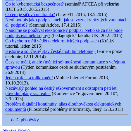
Co je kybernetická bezpečnost?
(seminář AFCEA při veletrhu
IDET 2015, 20.5.2015)
O čem je síťová neutralita?
(Law FIT 2015, 18.5.2015)
Není podpis jako podpis, aneb: jak se vyznat v různých variantách
el. podpisů?
(Seminář Adobe, 17.4.2015)
Naučíme se používat elektronický podpis? Nebo se za nás bude
podepisovat někdo jiný?
(Pedagogická fakulta UK, 20.2. 2015)
Co bychom měli vědět o elektronických podpisech
(Krátký
tutoriál, leden 2015)
Historie a současný stav české mobilní telefonie
(Teorie a praxe
telefonie, 12.11.2014).
Časy se mění, aneb: (měnící se) možnosti komunikace s veřejnou
správou
(Týden komunikace osob se sluchovým postižením,
26.9.2014)
Jeden rok ... a tolik změn!
(Mobile Internet Forum 2013,
10.10.2013).
Nezávislý pohled na český eGovernment s odstupem pěti let:
původní plány vs. realita
(Konference "e-government 20:10",
3.9.2013)
Problém digitální kontinuity, alias dlouhověkost elektronických
dokumentů
(Filosofické problémy informatiky, úterý 12.3.2013)
.... další příspěvky .......