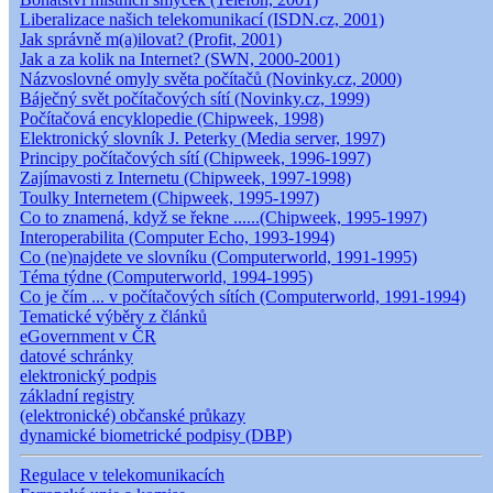
Liberalizace našich telekomunikací (ISDN.cz, 2001)
Jak správně m(a)ilovat? (Profit, 2001)
Jak a za kolik na Internet? (SWN, 2000-2001)
Názvoslovné omyly světa počítačů (Novinky.cz, 2000)
Báječný svět počítačových sítí (Novinky.cz, 1999)
Počítačová encyklopedie (Chipweek, 1998)
Elektronický slovník J. Peterky (Media server, 1997)
Principy počítačových sítí (Chipweek, 1996-1997)
Zajímavosti z Internetu (Chipweek, 1997-1998)
Toulky Internetem (Chipweek, 1995-1997)
Co to znamená, když se řekne ......(Chipweek, 1995-1997)
Interoperabilita (Computer Echo, 1993-1994)
Co (ne)najdete ve slovníku (Computerworld, 1991-1995)
Téma týdne (Computerworld, 1994-1995)
Co je čím ... v počítačových sítích (Computerworld, 1991-1994)
Tematické výběry z článků
eGovernment v ČR
datové schránky
elektronický podpis
základní registry
(elektronické) občanské průkazy
dynamické biometrické podpisy (DBP)
Regulace v telekomunikacích