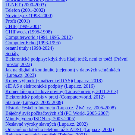
IT-NET (2000-2003)
Telefon (2001-2002)
Novinky.cz (1998-2000)
Profit (2001)
CHIP (1999-2001)
CHIPweek (1995-1998)
Computerworld (1991-1995, 2012)
Computer Echo (1993-1995)
ostatní tituly (1998-2024)
Seriály
Elektronické podpisy: když dva říkají totéž, není to totéž (Právní
prostor, 2023)
Jak na digitální kontinuitu (nejenom) v datových schránkách
(Lupa.cz, 2023)
Konec výjimek (z nařízení eIDAS)(Lupa.cz, 2018)
eIDAS a elektronické podpisy (Lupa.cz, 2016)
Komentáře pro Lidové noviny (Lidové noviny, 2011-2013)
Elektronický podpis v praxi (Computerworld, 2012)
Stalo se (Lupa.cz, 2005-2009)
Historie českého Internetu (Lupa.cz, Živě .cz, 2005-2008)
Báječný svět počítačových sítí (PC World, 2005-2007)
Minulý týden (ISDN.cz, 2003-2005)
Neslavné výroky slavných (Lupa.cz, 2002)
Od starého dobrého telefonu až k ADSL (Lupa.cz, 2002)
Bohatství místních smyček (Telefon, 2001)