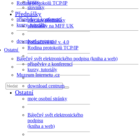
kurzy
Rodina protokolů TCP/IP
slovníky
Přednášky
příspěvky z konferencí
všechny přednášky
kurzy, tutoriály
přednášky na MFF UK
download centrum
Počítačové sítě v. 4.0
Rodina protokolů TCP/IP
Ostatní
Báječný svět elektronického podpisu (kniha a web)
příspěvky z konferencí
kurzy, tutoriály
Muzeum Internetu .cz
download centrum
Ostatní
moje osobní stránky
Báječný svět elektronického
podpisu
(kniha a web)