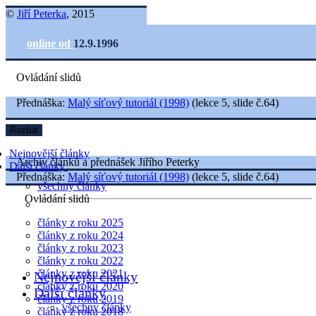
©
Jiří Peterka
, 2015
online od
12.9.1996
Ovládání slidů
Přednáška:
Malý síťový tutoriál (1998)
(lekce 5, slide č.64)
Rozbal
Nejnovější články
Archiv článků a přednášek Jiřího Peterky
Další články
Přednáška:
Malý síťový tutoriál (1998)
(lekce 5, slide č.64)
všechny články
Ovládání slidů
články z roku 2025
články z roku 2024
články z roku 2023
články z roku 2022
články z roku 2021
Nejnovější články
články z roku 2020
Další články
články z roku 2019
všechny články
články z roku 2018