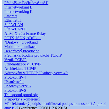
Přednáška: Počítačové sítě II
Internetworking I.
Internetworking II.
Ethernet
Ethernet II.
Sítě WLAN
Sítě WLAN II
ATM, X.25 a Frame Relay
POTS, ISDN, xDSL ....
"Drátový" broadband
Mobilní komunikace
Bezdrátový broadband
Přednáška: Rodina protokolů TCP/IP
Vznik TCP/IP
Standardizace v TCP/IP
Architektura TCP/IP
Adresování v TCP/IP, IP adresy verze 4P
Protokol IPv4
IP směrování
IP adresy verze 6
Protokol IPv6
Transportní protokoly
Příspěvky z konferencí
Má elektronický podpis identifikovat podepsanou osobu? A pokud
ano: jak?
(konference ÚOOÚ, 2.6.2015)