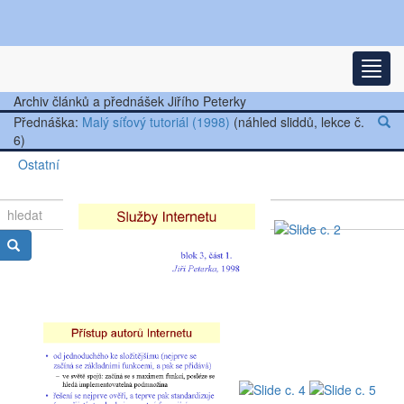
Nejnovější články
Rozba
Další články
Archiv článků a přednášek Jiřího Peterky
Přednáška:
Malý síťový tutoriál (1998)
(náhled sliddů, lekce č.
Přednášky
6)
Ostatní