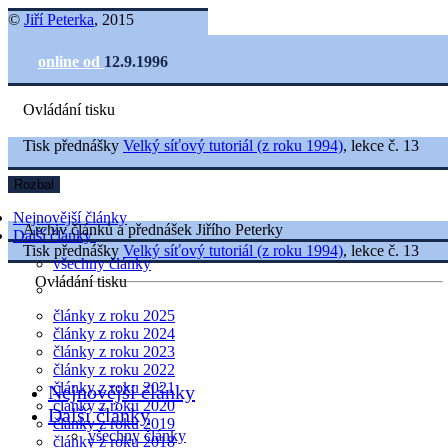
©
Jiří Peterka
, 2015
online od
12.9.1996
Ovládání tisku
Tisk přednášky
Velký síťový tutoriál (z roku 1994)
, lekce č. 13
Rozbal
Nejnovější články
Archiv článků a přednášek Jiřího Peterky
Další články
Tisk přednášky
Velký síťový tutoriál (z roku 1994)
, lekce č. 13
všechny články
Ovládání tisku
články z roku 2025
články z roku 2024
články z roku 2023
články z roku 2022
články z roku 2021
Nejnovější články
články z roku 2020
Další články
články z roku 2019
všechny články
články z roku 2018