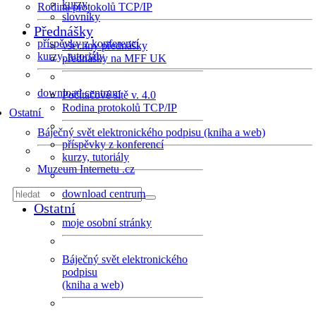
kurzy
Rodina protokolů TCP/IP
slovníky
Přednášky
příspěvky z konferencí
všechny přednášky
kurzy, tutoriály
přednášky na MFF UK
download centrum
Počítačové sítě v. 4.0
Rodina protokolů TCP/IP
Ostatní
Báječný svět elektronického podpisu (kniha a web)
příspěvky z konferencí
kurzy, tutoriály
Muzeum Internetu .cz
download centrum
Ostatní
moje osobní stránky
Báječný svět elektronického
podpisu
(kniha a web)