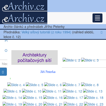
Rozba
Nejnovější články
Archiv článků a přednášek Jiřího Peterky
Další články
Přednáška:
Velký síťový tutoriál (z roku 1994)
(náhled sliddů,
lekce č. 12)
Přednášky
Ostatní