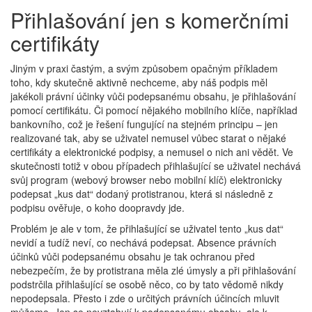
Přihlašování jen s komerčními
certifikáty
Jiným v praxi častým, a svým způsobem opačným příkladem
toho, kdy skutečně aktivně nechceme, aby náš podpis měl
jakékoli právní účinky vůči podepsanému obsahu, je přihlašování
pomocí certifikátu. Či pomocí nějakého mobilního klíče, například
bankovního, což je řešení fungující na stejném principu – jen
realizované tak, aby se uživatel nemusel vůbec starat o nějaké
certifikáty a elektronické podpisy, a nemusel o nich ani vědět. Ve
skutečnosti totiž v obou případech přihlašující se uživatel nechává
svůj program (webový browser nebo mobilní klíč) elektronicky
podepsat „kus dat“ dodaný protistranou, která si následně z
podpisu ověřuje, o koho doopravdy jde.
Problém je ale v tom, že přihlašující se uživatel tento „kus dat“
nevidí a tudíž neví, co nechává podepsat. Absence právních
účinků vůči podepsanému obsahu je tak ochranou před
nebezpečím, že by protistrana měla zlé úmysly a při přihlašování
podstrčila přihlašující se osobě něco, co by tato vědomě nikdy
nepodepsala. Přesto i zde o určitých právních účincích mluvit