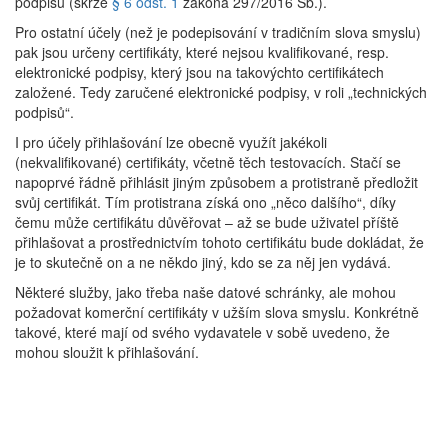
podpisu (skrze
§ 6 odst. 1
zákona 297/2016 Sb.).
Pro ostatní účely (než je podepisování v tradičním slova smyslu)
pak jsou určeny certifikáty, které nejsou kvalifikované, resp.
elektronické podpisy, který jsou na takovýchto certifikátech
založené. Tedy zaručené elektronické podpisy, v roli „technických
podpisů“.
I pro účely přihlašování lze obecně využít jakékoli
(nekvalifikované) certifikáty, včetně těch testovacích. Stačí se
napoprvé řádně přihlásit jiným způsobem a protistraně předložit
svůj certifikát. Tím protistrana získá ono „něco dalšího“, díky
čemu může certifikátu důvěřovat – až se bude uživatel příště
přihlašovat a prostřednictvím tohoto certifikátu bude dokládat, že
je to skutečně on a ne někdo jiný, kdo se za něj jen vydává.
Některé služby, jako třeba naše datové schránky, ale mohou
požadovat komerční certifikáty v užším slova smyslu. Konkrétně
takové, které mají od svého vydavatele v sobě uvedeno, že
mohou sloužit k přihlašování.