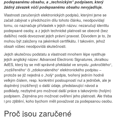
podepsanému obsahu, a „technickým“ podpisem, který
žádný závazek vůči podepsanému obsahu nevyjadřuje.
Vlastnosti zaručených elektronických podpisů, kterými jsme se
začali zabývat v předchozím dílu tohoto článku, neodpovídají
tomu, co naznačuje přívlastek v jejich názvu: nezaručují identitu
podepsané osoby, a z jejich technické platnosti se obecně (bez
dalšího) nedá dovozovat jejich právní pravost. Důvodem je to, že
mohou být založeny na jakémkoli certifikátu. I takovém, jehož
obsah vůbec neodpovídá skutečnosti.
Jejich skutečnou podstatu a vlastnosti mnohem lépe vystihuje
jejich anglický název: Advanced Electronic Signatures, zkratkou
AdES, který by se měl správně překládat ve smyslu „pokročilého“,
„rozšířeného“ či „zdokonaleného“ elektronického podpisu –
protože se již nejedná o „holý“ podpis, tvořený jedním hodně
velkým číslem, resp. konkrétní posloupností nul a jedniček, ale je
doplněný (rozšířený) o další údaje, představující návod a
podklady, nezbytné pro možnost další práce s takovýmto (holým)
podpisem. Zejména pro možnost ověření jeho platnosti. Ale třeba
i pro zjištění, koho bychom měli považovat za podepsanou osobu.
Proč jsou zaručené