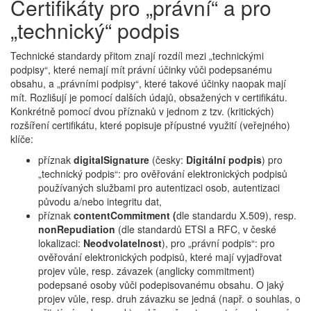
Certifikáty pro „právní“ a pro
„technický“ podpis
Technické standardy přitom znají rozdíl mezi „technickými
podpisy“, které nemají mít právní účinky vůči podepsanému
obsahu, a „právními podpisy“, které takové účinky naopak mají
mít. Rozlišují je pomocí dalších údajů, obsažených v certifikátu.
Konkrétně pomocí dvou příznaků v jednom z tzv. (kritických)
rozšíření certifikátu, které popisuje přípustné využití (veřejného)
klíče:
příznak
digitalSignature
(česky:
Digitální podpis
) pro
„technický podpis“: pro ověřování elektronických podpisů
používaných službami pro autentizaci osob, autentizaci
původu a/nebo integritu dat,
příznak
contentCommitment (
dle standardu X.509), resp.
nonRepudiation
(dle standardů ETSI a RFC, v české
lokalizaci:
Neodvolatelnost
), pro „právní podpis“: pro
ověřování elektronických podpisů, které mají vyjadřovat
projev vůle, resp. závazek (anglicky commitment)
podepsané osoby vůči podepisovanému obsahu. O jaký
projev vůle, resp. druh závazku se jedná (např. o souhlas, o