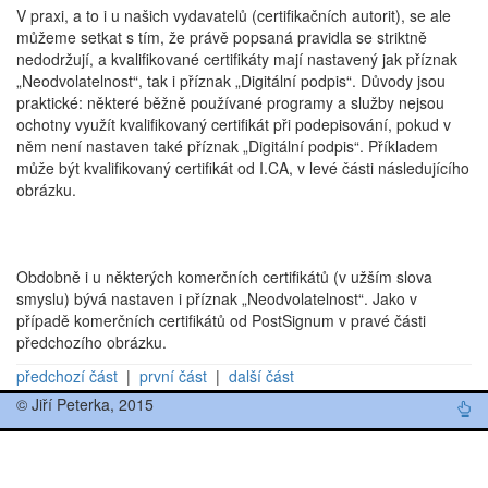
V praxi, a to i u našich vydavatelů (certifikačních autorit), se ale
můžeme setkat s tím, že právě popsaná pravidla se striktně
nedodržují, a kvalifikované certifikáty mají nastavený jak příznak
„Neodvolatelnost“, tak i příznak „Digitální podpis“. Důvody jsou
praktické: některé běžně používané programy a služby nejsou
ochotny využít kvalifikovaný certifikát při podepisování, pokud v
něm není nastaven také příznak „Digitální podpis“. Příkladem
může být kvalifikovaný certifikát od I.CA, v levé části následujícího
obrázku.
Obdobně i u některých komerčních certifikátů (v užším slova
smyslu) bývá nastaven i příznak „Neodvolatelnost“. Jako v
případě komerčních certifikátů od PostSignum v pravé části
předchozího obrázku.
předchozí část
|
první část
|
další část
© Jiří Peterka, 2015