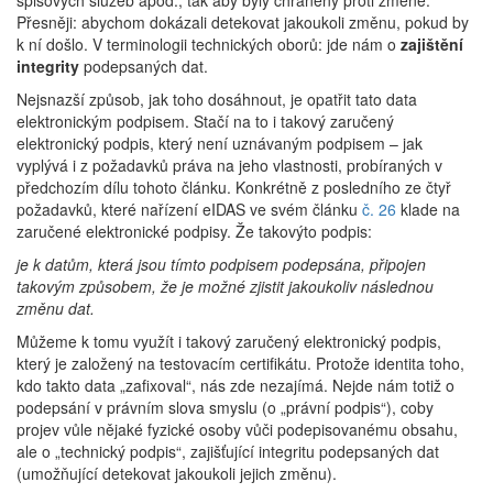
spisových služeb apod., tak aby byly chráněny proti změně.
Přesněji: abychom dokázali detekovat jakoukoli změnu, pokud by
k ní došlo. V terminologii technických oborů: jde nám o
zajištění
integrity
podepsaných dat.
Nejsnazší způsob, jak toho dosáhnout, je opatřit tato data
elektronickým podpisem. Stačí na to i takový zaručený
elektronický podpis, který není uznávaným podpisem – jak
vyplývá i z požadavků práva na jeho vlastnosti, probíraných v
předchozím dílu tohoto článku. Konkrétně z posledního ze čtyř
požadavků, které nařízení eIDAS ve svém článku
č. 26
klade na
zaručené elektronické podpisy. Že takovýto podpis:
je k datům, která jsou tímto podpisem podepsána, připojen
takovým způsobem, že je možné zjistit jakoukoliv následnou
změnu dat.
Můžeme k tomu využít i takový zaručený elektronický podpis,
který je založený na testovacím certifikátu. Protože identita toho,
kdo takto data „zafixoval“, nás zde nezajímá. Nejde nám totiž o
podepsání v právním slova smyslu (o „právní podpis“), coby
projev vůle nějaké fyzické osoby vůči podepisovanému obsahu,
ale o „technický podpis“, zajišťující integritu podepsaných dat
(umožňující detekovat jakoukoli jejich změnu).