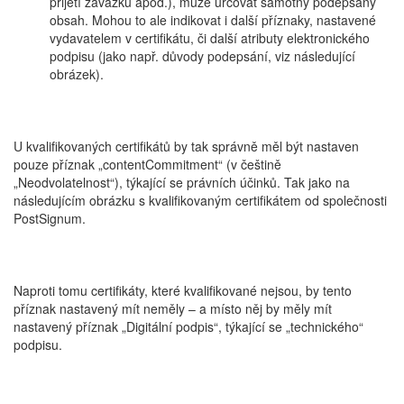
přijetí závazku apod.), může určovat samotný podepsaný
obsah. Mohou to ale indikovat i další příznaky, nastavené
vydavatelem v certifikátu, či další atributy elektronického
podpisu (jako např. důvody podepsání, viz následující
obrázek).
U kvalifikovaných certifikátů by tak správně měl být nastaven
pouze příznak „contentCommitment“ (v češtině
„Neodvolatelnost“), týkající se právních účinků. Tak jako na
následujícím obrázku s kvalifikovaným certifikátem od společnosti
PostSignum.
Naproti tomu certifikáty, které kvalifikované nejsou, by tento
příznak nastavený mít neměly – a místo něj by měly mít
nastavený příznak „Digitální podpis“, týkající se „technického“
podpisu.