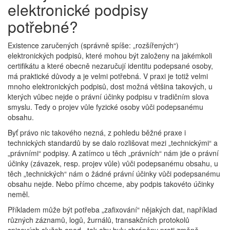
elektronické podpisy
potřebné?
Existence zaručených (správně spíše: „rozšířených“)
elektronických podpisů, které mohou být založeny na jakémkoli
certifikátu a které obecně nezaručují identitu podepsané osoby,
má praktické důvody a je velmi potřebná. V praxi je totiž velmi
mnoho elektronických podpisů, dost možná většina takových, u
kterých vůbec nejde o právní účinky podpisu v tradičním slova
smyslu. Tedy o projev vůle fyzické osoby vůči podepsanému
obsahu.
Byť právo nic takového nezná, z pohledu běžné praxe i
technických standardů by se dalo rozlišovat mezi „technickými“ a
„právními“ podpisy. A zatímco u těch „právních“ nám jde o právní
účinky (závazek, resp. projev vůle) vůči podepsanému obsahu, u
těch „technických“ nám o žádné právní účinky vůči podepsanému
obsahu nejde. Nebo přímo chceme, aby podpis takovéto účinky
neměl.
Příkladem může být potřeba „zafixování“ nějakých dat, například
různých záznamů, logů, žurnálů, transakčních protokolů