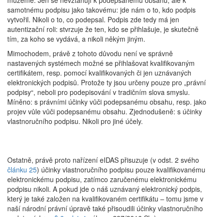
můžeme. Jen se nevztahují k podepsanému obsahu, ale k
samotnému podpisu jako takovému: jde nám o to, kdo podpis
vytvořil. Nikoli o to, co podepsal. Podpis zde tedy má jen
autentizační roli: stvrzuje že ten, kdo se přihlašuje, je skutečně
tím, za koho se vydává, a nikoli někým jiným.
Mimochodem, právě z tohoto důvodu není ve správně
nastavených systémech možné se přihlašovat kvalifikovaným
certifikátem, resp. pomocí kvalifikovaných či jen uznávaných
elektronických podpisů. Protože ty jsou určeny pouze pro „právní
podpisy“, neboli pro podepisování v tradičním slova smyslu.
Míněno: s právními účinky vůči podepsanému obsahu, resp. jako
projev vůle vůči podepsanému obsahu. Zjednodušeně: s účinky
vlastnoručního podpisu. Nikoli pro jiné účely.
Ostatně, právě proto nařízení eIDAS přisuzuje (v odst. 2 svého
článku 25
) účinky vlastnoručního podpisu pouze kvalifikovanému
elektronickému podpisu, zatímco zaručenému elektronickému
podpisu nikoli. A pokud jde o náš uznávaný elektronický podpis,
který je také založen na kvalifikovaném certifikátu – tomu jsme v
naší národní právní úpravě také přisoudili účinky vlastnoručního