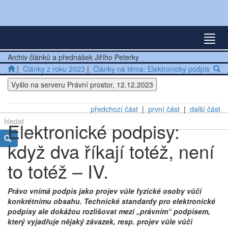
Nejnovější články
Rozba
Další články
Archiv článků a přednášek Jiřího Peterky
|
Články z roku 2023
|
Články na téma: Elektronický podpis
Přednášky
Vyšlo na serveru Právní prostor, 12.12.2023
Ostatní
předchozí část
|
první část
|
další část
Elektronické podpisy:
když dva říkají totéž, není
to totéž – IV.
Právo vnímá podpis jako projev vůle fyzické osoby vůči
konkrétnímu obsahu. Technické standardy pro elektronické
podpisy ale dokážou rozlišovat mezi „právním“ podpisem,
který vyjadřuje nějaký závazek, resp. projev vůle vůči