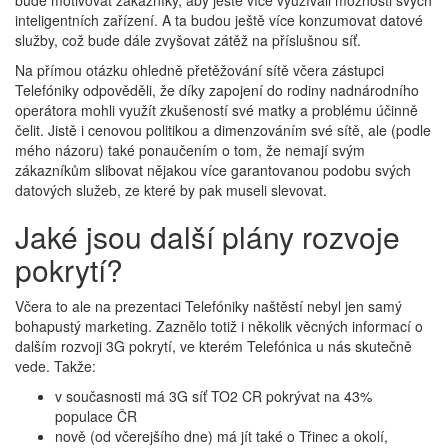
bude motivovat zákazníky, aby ještě více využívali možnosti svých
inteligentních zařízení. A ta budou ještě více konzumovat datové
služby, což bude dále zvyšovat zátěž na příslušnou síť.
Na přímou otázku ohledně přetěžování sítě včera zástupci
Telefóniky odpověděli, že díky zapojení do rodiny nadnárodního
operátora mohli využít zkušeností své matky a problému účinně
čelit. Jistě i cenovou politikou a dimenzováním své sítě, ale (podle
mého názoru) také ponaučením o tom, že nemají svým
zákazníkům slibovat nějakou více garantovanou podobu svých
datových služeb, ze které by pak museli slevovat.
Jaké jsou další plány rozvoje
pokrytí?
Včera to ale na prezentaci Telefóniky naštěstí nebyl jen samý
bohapustý marketing. Zaznělo totiž i několik věcných informací o
dalším rozvoji 3G pokrytí, ve kterém Telefónica u nás skutečně
vede. Takže:
v současnosti má 3G síť TO2 CR pokrývat na 43%
populace ČR
nově (od včerejšího dne) má jít také o Třinec a okolí,