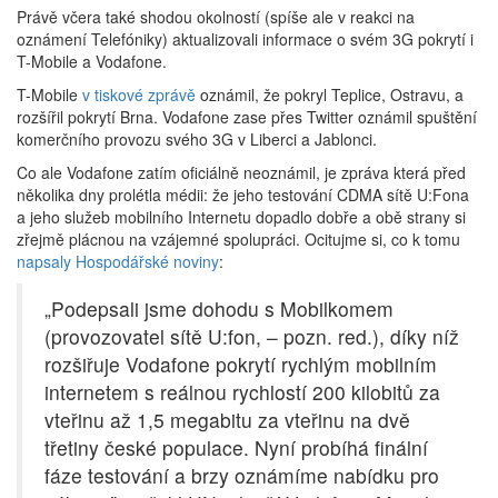
Právě včera také shodou okolností (spíše ale v reakci na
oznámení Telefóniky) aktualizovali informace o svém 3G pokrytí i
T-Mobile a Vodafone.
T-Mobile
v tiskové zprávě
oznámil, že pokryl Teplice, Ostravu, a
rozšířil pokrytí Brna. Vodafone zase přes Twitter oznámil spuštění
komerčního provozu svého 3G v Liberci a Jablonci.
Co ale Vodafone zatím oficiálně neoznámil, je zpráva která před
několika dny prolétla médii: že jeho testování CDMA sítě U:Fona
a jeho služeb mobilního Internetu dopadlo dobře a obě strany si
zřejmě plácnou na vzájemné spolupráci. Ocitujme si, co k tomu
napsaly Hospodářské noviny
:
„Podepsali jsme dohodu s Mobilkomem
(provozovatel sítě U:fon, – pozn. red.), díky níž
rozšiřuje Vodafone pokrytí rychlým mobilním
internetem s reálnou rychlostí 200 kilobitů za
vteřinu až 1,5 megabitu za vteřinu na dvě
třetiny české populace. Nyní probíhá finální
fáze testování a brzy oznámíme nabídku pro