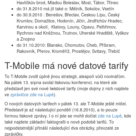
Havlíčkův brod, Mladou Boleslav, Most, Tábor, Třinec
do 31.8.2010 má jít také o: Mělník, Sokolov, Vsetín
do 30.9.2010 : Benešov, Břeclav, Českou Lípu, Český
Krumlov, Domažlice, Hodonín, Jičín, Jindřichův Hradec,
Karvinou a okolí, Klatovy, Louny, Opavu, Pelhřimov,
Rychnov nad Kněžnou, Trutnov, Uherské Hradiště, Vyškov
a Znojmo
do 31.10.2010: Blansko, Chomutov, Cheb, Příbram,
Rakovník, Přerov, Kroměříž, Prostějov, Svitavy, Třebíč
T-Mobile má nové datové tarify
To T-Mobile zvolil úplně jinou strategii, alespoň vůči novinářům.
Na pátek 13. srpna svolal tiskovou konferenci, na které ale
představil jen své nové twistové tarify (moje dojmy z nich najdete
ve
zprávičce zde na Lupě
).
O nových datových tarifech v pátek 13. ale T-Mobile ještě mlčel.
Představil je až následující pondělí (16.8.2010), a to pouze
formou tiskové zprávy. I o ní jste se mohli dočíst
zde na Lupě
, kde
také najdete základní faktografii o nové podobě tarifů. To
nejpodstatnější přináší následující dva obrázky, převzaté ze
zprávičky.