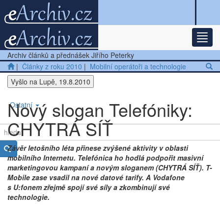
Rozba
Nejnovější články
Archiv článků a přednášek Jiřího Peterky
Další články
|
Články z roku 2010
|
Mobilní operátoři a technologie
Vyšlo na Lupě, 19.8.2010
Přednášky
Nový slogan Telefóniky:
Ostatní
CHYTRÁ SÍŤ
Závěr letošního léta přinese zvýšené aktivity v oblasti
mobilního Internetu. Telefónica ho hodlá podpořit masivní
marketingovou kampaní a novým sloganem (CHYTRÁ SÍŤ). T-
Mobile zase vsadil na nové datové tarify. A Vodafone
s U:fonem zřejmě spojí své síly a zkombinují své
technologie.