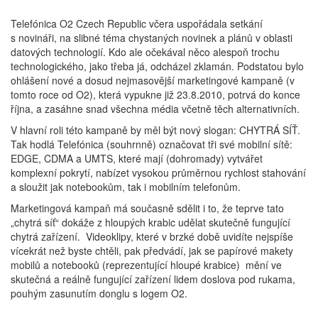
Telefónica O2 Czech Republic včera uspořádala setkání
s novináři, na slibné téma chystaných novinek a plánů v oblasti
datových technologií. Kdo ale očekával něco alespoň trochu
technologického, jako třeba já, odcházel zklamán. Podstatou bylo
ohlášení nové a dosud nejmasovější marketingové kampaně (v
tomto roce od O2), která vypukne již 23.8.2010, potrvá do konce
října, a zasáhne snad všechna média včetně těch alternativních.
V hlavní roli této kampaně by měl být nový slogan: CHYTRÁ SÍŤ.
Tak hodlá Telefónica (souhrnně) označovat tři své mobilní sítě:
EDGE, CDMA a UMTS, které mají (dohromady) vytvářet
komplexní pokrytí, nabízet vysokou průměrnou rychlost stahování
a sloužit jak notebookům, tak i mobilním telefonům.
Marketingová kampaň má současně sdělit i to, že teprve tato
„chytrá síť“ dokáže z hloupých krabic udělat skutečně fungující
chytrá zařízení. Videoklipy, které v brzké době uvidíte nejspíše
vícekrát než byste chtěli, pak předvádí, jak se papírové makety
mobilů a notebooků (reprezentující hloupé krabice) mění ve
skutečná a reálně fungující zařízení lidem doslova pod rukama,
pouhým zasunutím donglu s logem O2.