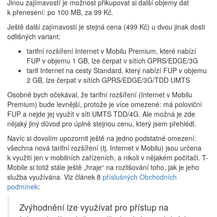
Jinou zajímavostí je možnost přikupovat si další objemy dat
k přenesení: po 100 MB, za 99 Kč.
Ještě další zajímavostí je stejná cena (499 Kč) u dvou jinak dosti
odlišných variant:
tarifní rozšíření Internet v Mobilu Premium, které nabízí
FUP v objemu 1 GB, lze čerpat v sítích GPRS/EDGE/3G
tarif Internet na cesty Standard, který nabízí FUP v objemu
2 GB, lze čerpat v sítích GPRS/EDGE/3G/TDD UMTS
Osobně bych očekával, že tarifní rozšíření (Internet v Mobilu
Premium) bude levnější, protože je více omezené: má poloviční
FUP a nejde jej využít v síti UMTS TDD/4G. Ale možná je zde
nějaký jiný důvod pro úplně stejnou cenu, který jsem přehlédl.
Navíc si dovolím upozornit ještě na jedno podstatné omezení:
všechna nová tarifní rozšíření (tj. Internet v Mobilu) jsou určena
k využití jen v mobilních zařízeních, a nikoli v nějakém počítači. T-
Mobile si totiž stále ještě „hraje“ na rozlišování toho, jak je jeho
služba využívána. Viz článek 8
příslušných Obchodních
podmínek
:
Zvýhodnění lze využívat pro přístup na