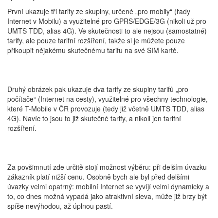
První ukazuje tři tarify ze skupiny, určené „pro mobily“ (řady
Internet v Mobilu) a využitelné pro GPRS/EDGE/3G (nikoli už pro
UMTS TDD, alias 4G). Ve skutečnosti to ale nejsou (samostatné)
tarify, ale pouze tarifní rozšíření, takže si je můžete pouze
přikoupit nějakému skutečnému tarifu na své SIM kartě.
Druhý obrázek pak ukazuje dva tarify ze skupiny tarifů „pro
počítače“ (Internet na cesty), využitelné pro všechny technologie,
které T-Mobile v ČR provozuje (tedy již včetně UMTS TDD, alias
4G). Navíc to jsou to již skutečné tarify, a nikoli jen tarifní
rozšíření.
Za povšimnutí zde určitě stojí možnost výběru: při delším úvazku
zákazník platí nižší cenu. Osobně bych ale byl před delšími
úvazky velmi opatrný: mobilní Internet se vyvíjí velmi dynamicky a
to, co dnes možná vypadá jako atraktivní sleva, může již brzy být
spíše nevýhodou, až úplnou pastí.