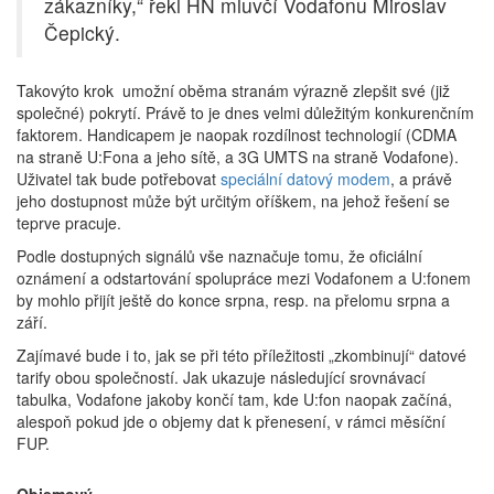
zákazníky,“ řekl HN mluvčí Vodafonu Miroslav
Čepický.
Takovýto krok umožní oběma stranám výrazně zlepšit své (již
společné) pokrytí. Právě to je dnes velmi důležitým konkurenčním
faktorem. Handicapem je naopak rozdílnost technologií (CDMA
na straně U:Fona a jeho sítě, a 3G UMTS na straně Vodafone).
Uživatel tak bude potřebovat
speciální datový modem
, a právě
jeho dostupnost může být určitým oříškem, na jehož řešení se
teprve pracuje.
Podle dostupných signálů vše naznačuje tomu, že oficiální
oznámení a odstartování spolupráce mezi Vodafonem a U:fonem
by mohlo přijít ještě do konce srpna, resp. na přelomu srpna a
září.
Zajímavé bude i to, jak se při této příležitosti „zkombinují“ datové
tarify obou společností. Jak ukazuje následující srovnávací
tabulka, Vodafone jakoby končí tam, kde U:fon naopak začíná,
alespoň pokud jde o objemy dat k přenesení, v rámci měsíční
FUP.