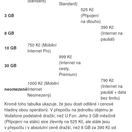
Standard)
Standard)
525 Kč
3 GB
(Připojení
na dlouho)
390 Kč
8 GB
(Internet na
paušál)
750 Kč (Mobilní
10 GB
Internet Pro)
999 Kč
(Internet na
30 GB
cesty,
Premium)
790 Kč
1000 Kč (Mobilní
(Internet na
neomezeně
Internet
paušál + data
Neomezený)
bez limitu)
Kromě toho tabulka ukazuje, že jsou dosti odlišné i cenové
hladiny obou operátorů. V přepočtu na jednotku objemu je
Vodafone podstatně dražší, než U:Fon. Jeho 3 GB měsíčně
(Připojení na stálo) sice zlevnily na 525 Kč, ale stále jsou
v přepočtu i v absolutní ceně dražší, než 8 GB za 390 Kč od