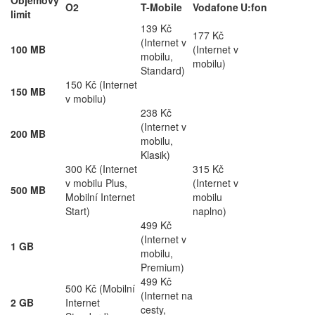
Objemový
O2
T-Mobile
Vodafone
U:fon
limit
139 Kč
177 Kč
(Internet v
100 MB
(Internet v
mobilu,
mobilu)
Standard)
150 Kč (Internet
150 MB
v mobilu)
238 Kč
(Internet v
200 MB
mobilu,
Klasik)
300 Kč (Internet
315 Kč
v mobilu Plus,
(Internet v
500 MB
Mobilní Internet
mobilu
Start)
naplno)
499 Kč
(Internet v
1 GB
mobilu,
Premium)
499 Kč
500 Kč (Mobilní
(Internet na
2 GB
Internet
cesty,