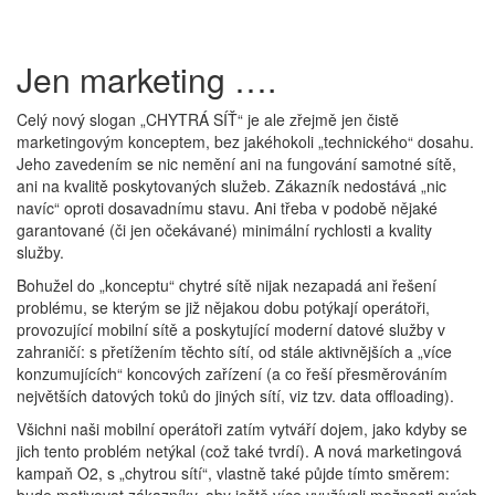
Jen marketing ….
Celý nový slogan „CHYTRÁ SÍŤ“ je ale zřejmě jen čistě
marketingovým konceptem, bez jakéhokoli „technického“ dosahu.
Jeho zavedením se nic nemění ani na fungování samotné sítě,
ani na kvalitě poskytovaných služeb. Zákazník nedostává „nic
navíc“ oproti dosavadnímu stavu. Ani třeba v podobě nějaké
garantované (či jen očekávané) minimální rychlosti a kvality
služby.
Bohužel do „konceptu“ chytré sítě nijak nezapadá ani řešení
problému, se kterým se již nějakou dobu potýkají operátoři,
provozující mobilní sítě a poskytující moderní datové služby v
zahraničí: s přetížením těchto sítí, od stále aktivnějších a „více
konzumujících“ koncových zařízení (a co řeší přesměrováním
největších datových toků do jiných sítí, viz tzv. data offloading).
Všichni naši mobilní operátoři zatím vytváří dojem, jako kdyby se
jich tento problém netýkal (což také tvrdí). A nová marketingová
kampaň O2, s „chytrou sítí“, vlastně také půjde tímto směrem: