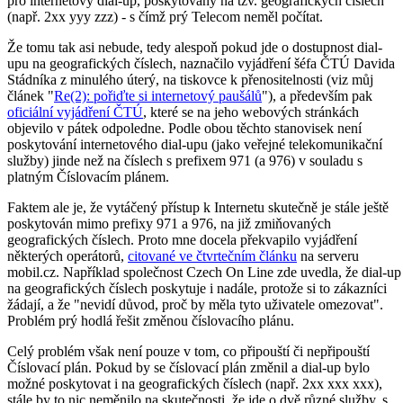
pro internetový dial-up, poskytovaný na tzv. geografických číslech
(např. 2xx yyy zzz) - s čímž prý Telecom neměl počítat.
Že tomu tak asi nebude, tedy alespoň pokud jde o dostupnost dial-
upu na geografických číslech, naznačilo vyjádření šéfa ČTÚ Davida
Stádníka z minulého úterý, na tiskovce k přenositelnosti (viz můj
článek "
Re(2): pořiďte si internetový paušálů
"), a především pak
oficiální vyjádření ČTÚ
, které se na jeho webových stránkách
objevilo v pátek odpoledne. Podle obou těchto stanovisek není
poskytování internetového dial-upu (jako veřejné telekomunikační
služby) jinde než na číslech s prefixem 971 (a 976) v souladu s
platným Číslovacím plánem.
Faktem ale je, že vytáčený přístup k Internetu skutečně je stále ještě
poskytován mimo prefixy 971 a 976, na již zmiňovaných
geografických číslech. Proto mne docela překvapilo vyjádření
některých operátorů,
citované ve čtvrtečním článku
na serveru
mobil.cz. Například společnost Czech On Line zde uvedla, že dial-up
na geografických číslech poskytuje i nadále, protože si to zákazníci
žádají, a že "nevidí důvod, proč by měla tyto uživatele omezovat".
Problém prý hodlá řešit změnou číslovacího plánu.
Celý problém však není pouze v tom, co připouští či nepřipouští
Číslovací plán. Pokud by se číslovací plán změnil a dial-up bylo
možné poskytovat i na geografických číslech (např. 2xx xxx xxx),
stále by to nic neměnilo na skutečnosti, že jde o dvě různé služby, s