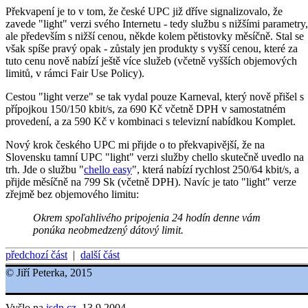
Překvapení je to v tom, že české UPC již dříve signalizovalo, že
zavede "light" verzi svého Internetu - tedy službu s nižšími parametry,
ale především s nižší cenou, někde kolem pětistovky měsíčně. Stal se
však spíše pravý opak - zůstaly jen produkty s vyšší cenou, které za
tuto cenu nově nabízí ještě více služeb (včetně vyšších objemových
limitů, v rámci Fair Use Policy).
Cestou "light verze" se tak vydal pouze Karneval, který nově přišel s
přípojkou 150/150 kbit/s, za 690 Kč včetně DPH v samostatném
provedení, a za 590 Kč v kombinaci s televizní nabídkou Komplet.
Nový krok českého UPC mi přijde o to překvapivější, že na
Slovensku tamní UPC "light" verzi služby chello skutečně uvedlo na
trh. Jde o službu "
chello easy
", která nabízí rychlost 250/64 kbit/s, a
přijde měsíčně na 799 Sk (včetně DPH). Navíc je tato "light" verze
zřejmě bez objemového limitu:
Okrem spoľahlivého pripojenia 24 hodín denne vám
ponúka neobmedzený dátový limit.
předchozí část
|
další část
© Jiří Peterka, 2015
Vyšlo na
isdn.cz
, 13.9.2004