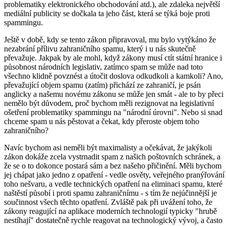
problematiky elektronického obchodování atd.), ale zdaleka největší
mediální publicity se dočkala ta jeho část, která se týká boje proti
spammingu.
Ještě v době, kdy se tento zákon připravoval, mu bylo vytýkáno že
nezabrání přílivu zahraničního spamu, který i u nás skutečně
převažuje. Jakpak by ale mohl, když zákony musí ctít státní hranice i
působnost národních legislativ, zatímco spam se může nad toto
všechno klidně povznést a útočit doslova odkudkoli a kamkoli? Ano,
převažující objem spamu (zatím) přichází ze zahraničí, je psán
anglicky a našemu novému zákonu se může jen smát - ale to by přeci
nemělo být důvodem, proč bychom měli rezignovat na legislativní
ošetření problematiky spammingu na "národní úrovni". Nebo si snad
chceme spam u nás pěstovat a čekat, kdy přeroste objem toho
zahraničního?
Navíc bychom asi neměli být maximalisty a očekávat, že jakýkoli
zákon dokáže zcela vystrnadit spam z našich poštovních schránek, a
že se o to dokonce postará sám a bez našeho přičinění. Měli bychom
jej chápat jako jedno z opatření - vedle osvěty, veřejného pranýřování
toho nešvaru, a vedle technických opatření na eliminaci spamu, které
naštěstí působí i proti spamu zahraničnímu - s tím že nejúčinnější je
součinnost všech těchto opatření. Zvláště pak při uvážení toho, že
zákony reagující na aplikace moderních technologií typicky "hrubě
nestíhají" dostatečně rychle reagovat na technologický vývoj, a často