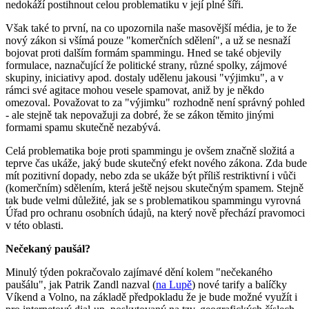
nedokáží postihnout celou problematiku v její plné šíři.
Však také to první, na co upozornila naše masovější média, je to že
nový zákon si všímá pouze "komerčních sdělení", a už se nesnaží
bojovat proti dalším formám spammingu. Hned se také objevily
formulace, naznačující že politické strany, různé spolky, zájmové
skupiny, iniciativy apod. dostaly udělenu jakousi "výjimku", a v
rámci své agitace mohou vesele spamovat, aniž by je někdo
omezoval. Považovat to za "výjimku" rozhodně není správný pohled
- ale stejně tak nepovažuji za dobré, že se zákon těmito jinými
formami spamu skutečně nezabývá.
Celá problematika boje proti spammingu je ovšem značně složitá a
teprve čas ukáže, jaký bude skutečný efekt nového zákona. Zda bude
mít pozitivní dopady, nebo zda se ukáže být příliš restriktivní i vůči
(komerčním) sdělením, která ještě nejsou skutečným spamem. Stejně
tak bude velmi důležité, jak se s problematikou spammingu vyrovná
Úřad pro ochranu osobních údajů, na který nově přechází pravomoci
v této oblasti.
Nečekaný paušál?
Minulý týden pokračovalo zajímavé dění kolem "nečekaného
paušálu", jak Patrik Zandl nazval (
na Lupě
) nové tarify a balíčky
Víkend a Volno, na základě předpokladu že je bude možné využít i