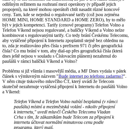
odlišným režimem na rozhraní mezi operátory (v případě jejich
propojení), na které mohou operátoři chtít nasadit různé koncové
ceny. Tam, kde se nejedná o regulované tarify (což jsou zejména
HOME MINI, HOME STANDARD a HOME ZERO), by to mělo
být v jejich kompetenci. Tarify (cenové programy) Telefon Volno a
Telefon Víkend nejsou regulované, a balíčky Víkend a Volno nelze
kombinovat s regulovanými tarify. Co tedy brání Českému Telecomu,
aby vytáčené připojení k Internetu zpoplatnil stejně bez ohlednu na
to, zda je realizováno přes čísla s prefixem 971 či přes geografická
čísla? Co mu brání v tom, aby dial-up přes geografická čísla (která
dnes ještě nejsou v souladu s Číslovacím plánem) nezahrnul do
paušálů v rámci balíčků Víkend a Volno?
Problému si již všimla i masovější média, a MF Dnes vydala v pátek
článek s výmluvným názvem "
Bude internet po telefonu zadarmo?
".
V něm cituje tiskového mluvčího ČT, který uvádí že Telecom
skutečně nezahrnuje vytáčená připojení k Internetu do paušálů Volno
a Víkend:
Telefon Víkend a Telefon Volno nabízí bezplatná (v rámci
paušálu) místní a meziměstská volání - nikoliv připojení
k internetu," uvedl mluvčí Českého Telecomu Vladan
Crha s tím, že zákazníkům bude Telecom za připojení k
internetu účtovat normální minutovou cenu podle
programu, který mají.