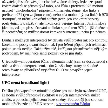
uživatele přesměrovávají nechvalně známé dialery. Jeden ze sporů
kolem dialerů se přitom týká toho, zda čísla s prefixem 976 mohou
nabízet "plnohodnotné" připojení k Internetu, stejně jako linky s
prefixem 971 (jen za jinou cenu), nebo zda mohou být na linkách 976
dostupné jen určité konkrétní služby (resp. jen konkrétní servery
poskytující tyto služby), ale nikoli celý veřejný Internet. Jinými slovy
jde o to, zda po přesměrování na linku s prefixem 976 (ať již chtěném
či nechtěném) se můžete dostat kamkoli v Internetu, nebo jen někam.
Druhá z možných interpretací by dávala větší prostor jak pro kontrolu
korektního poskytování služeb, tak i pro řešení případných reklamací,
pokud se tak neděje. Také uživatelé, kteří jsou přesměrováni nějakým
podvodem, by měli více šancí poznat, co se jim stalo.
U jednotlivých operátorů (ČTc i alternativních) jsem se dosud setkal s
oběma těmito interpretacemi, s tím že všechny strany se shodně
odvolávaly na předběžné vyjádření ČTÚ ve prospěch jejich
interpretace.
UPC nemá broadband light?
Dalším překvapením z minulého týdne pro mne bylo oznámení UPC,
že hodlá zvýšit přenosové rychlosti u svých internetových služeb
chello, a ponechat jejich cenu beze změny. Podrobněji jste si o tom
mohli přečíst zde na ISDN serveru,
v samostatném článku
.