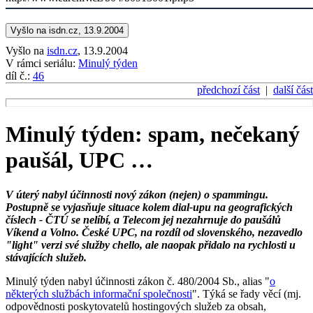
Vyšlo na isdn.cz, 13.9.2004
Vyšlo na
isdn.cz
, 13.9.2004
V rámci seriálu:
Minulý týden
díl č.:
46
předchozí část
|
další část
Minulý týden: spam, nečekaný
paušál, UPC …
V úterý nabyl účinnosti nový zákon (nejen) o spammingu.
Postupně se vyjasňuje situace kolem dial-upu na geografických
číslech - ČTÚ se nelíbí, a Telecom jej nezahrnuje do paušálů
Víkend a Volno. České UPC, na rozdíl od slovenského, nezavedlo
"light" verzi své služby chello, ale naopak přidalo na rychlosti u
stávajících služeb.
Minulý týden nabyl účinnosti zákon č. 480/2004 Sb., alias "
o
některých službách informační společnosti
". Týká se řady věcí (mj.
odpovědnosti poskytovatelů hostingových služeb za obsah,