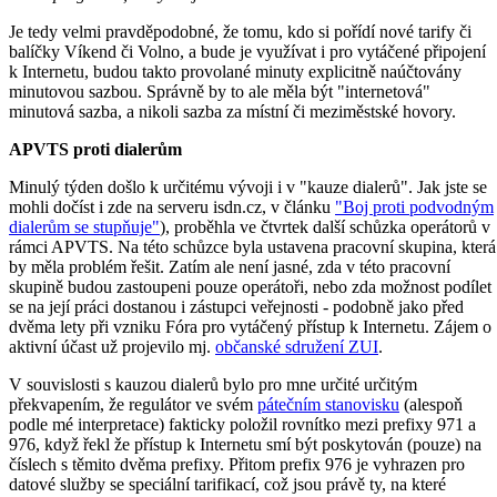
Je tedy velmi pravděpodobné, že tomu, kdo si pořídí nové tarify či
balíčky Víkend či Volno, a bude je využívat i pro vytáčené připojení
k Internetu, budou takto provolané minuty explicitně naúčtovány
minutovou sazbou. Správně by to ale měla být "internetová"
minutová sazba, a nikoli sazba za místní či meziměstské hovory.
APVTS proti dialerům
Minulý týden došlo k určitému vývoji i v "kauze dialerů". Jak jste se
mohli dočíst i zde na serveru isdn.cz, v článku
"Boj proti podvodným
dialerům se stupňuje"
), proběhla ve čtvrtek další schůzka operátorů v
rámci APVTS. Na této schůzce byla ustavena pracovní skupina, která
by měla problém řešit. Zatím ale není jasné, zda v této pracovní
skupině budou zastoupeni pouze operátoři, nebo zda možnost podílet
se na její práci dostanou i zástupci veřejnosti - podobně jako před
dvěma lety při vzniku Fóra pro vytáčený přístup k Internetu. Zájem o
aktivní účast už projevilo mj.
občanské sdružení ZUI
.
V souvislosti s kauzou dialerů bylo pro mne určité určitým
překvapením, že regulátor ve svém
pátečním stanovisku
(alespoň
podle mé interpretace) fakticky položil rovnítko mezi prefixy 971 a
976, když řekl že přístup k Internetu smí být poskytován (pouze) na
číslech s těmito dvěma prefixy. Přitom prefix 976 je vyhrazen pro
datové služby se speciální tarifikací, což jsou právě ty, na které