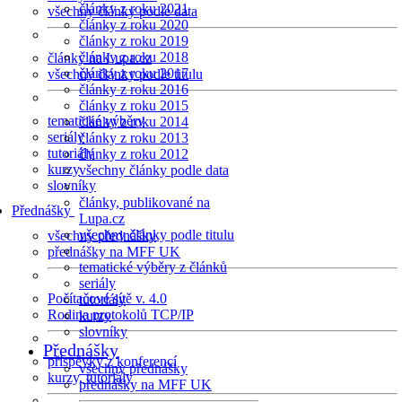
články z roku 2021
všechny články podle data
články z roku 2020
články z roku 2019
články z roku 2018
články na Lupa.cz
články z roku 2017
všechny články podle titulu
články z roku 2016
články z roku 2015
tematické výběry
články z roku 2014
seriály
články z roku 2013
tutoriály
články z roku 2012
kurzy
všechny články podle data
slovníky
články, publikované na
Přednášky
Lupa.cz
všechny články podle titulu
všechny přednášky
přednášky na MFF UK
tematické výběry z článků
seriály
Počítačové sítě v. 4.0
tutoriály
Rodina protokolů TCP/IP
kurzy
slovníky
Přednášky
příspěvky z konferencí
všechny přednášky
kurzy, tutoriály
přednášky na MFF UK