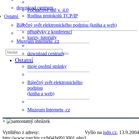
download centrum
Počítačové sítě v. 4.0
Rodina protokolů TCP/IP
Ostatní
Báječný svět elektronického podpisu (kniha a web)
příspěvky z konferencí
kurzy, tutoriály
Muzeum Internetu .cz
download centrum
Ostatní
moje osobní stránky
Báječný svět elektronického
podpisu
(kniha a web)
Muzeum Internetu .cz
×
Vytištěno z adresy:
Vyšlo na
isdn.cz
, 13.9.2004
http://www.earchiv.cz/b04/b0913001.php3