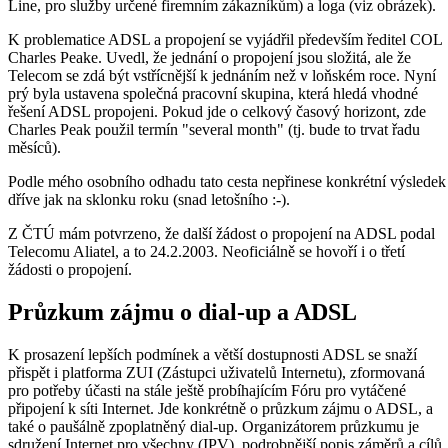
Line, pro služby určené firemním zákazníkům) a loga (viz obrázek).
K problematice ADSL a propojení se vyjádřil především ředitel COL
Charles Peake. Uvedl, že jednání o propojení jsou složitá, ale že
Telecom se zdá být vstřícnější k jednáním než v loňském roce. Nyní
prý byla ustavena společná pracovní skupina, která hledá vhodné
řešení ADSL propojeni. Pokud jde o celkový časový horizont, zde
Charles Peak použil termín "several month" (tj. bude to trvat řadu
měsíců).
Podle mého osobního odhadu tato cesta nepřinese konkrétní výsledek
dříve jak na sklonku roku (snad letošního :-).
Z ČTÚ mám potvrzeno, že další žádost o propojení na ADSL podal
Telecomu Aliatel, a to 24.2.2003. Neoficiálně se hovoří i o třetí
žádosti o propojení.
Průzkum zájmu o dial-up a ADSL
K prosazení lepších podmínek a větší dostupnosti ADSL se snaží
přispět i platforma ZUI (Zástupci uživatelů Internetu), zformovaná
pro potřeby účasti na stále ještě probíhajícím Fóru pro vytáčené
připojení k síti Internet. Jde konkrétně o průzkum zájmu o ADSL, a
také o paušálně zpoplatněný dial-up. Organizátorem průzkumu je
sdružení Internet pro všechny (IPV), podrobnější popis záměrů a cílů