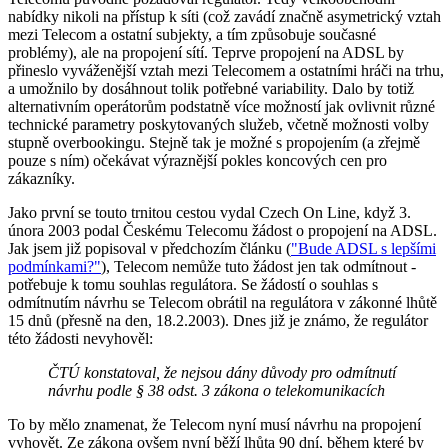
nabídky nikoli na přístup k síti (což zavádí značně asymetrický vztah
mezi Telecom a ostatní subjekty, a tím způsobuje současné
problémy), ale na propojení sítí. Teprve propojení na ADSL by
přineslo vyváženější vztah mezi Telecomem a ostatními hráči na trhu,
a umožnilo by dosáhnout tolik potřebné variability. Dalo by totiž
alternativním operátorům podstatně více možností jak ovlivnit různé
technické parametry poskytovaných služeb, včetně možnosti volby
stupně overbookingu. Stejně tak je možné s propojením (a zřejmě
pouze s ním) očekávat výraznější pokles koncových cen pro
zákazníky.
Jako první se touto trnitou cestou vydal Czech On Line, když 3.
února 2003 podal Českému Telecomu žádost o propojení na ADSL.
Jak jsem již popisoval v předchozím článku (
"Bude ADSL s lepšími
podmínkami?"
), Telecom nemůže tuto žádost jen tak odmítnout -
potřebuje k tomu souhlas regulátora. Se žádostí o souhlas s
odmítnutím návrhu se Telecom obrátil na regulátora v zákonné lhůtě
15 dnů (přesně na den, 18.2.2003). Dnes již je známo, že regulátor
této žádosti nevyhověl:
ČTÚ konstatoval, že nejsou dány důvody pro odmítnutí
návrhu podle § 38 odst. 3 zákona o telekomunikacích
To by mělo znamenat, že Telecom nyní musí návrhu na propojení
vyhovět. Ze zákona ovšem nyní běží lhůta 90 dní, během které by