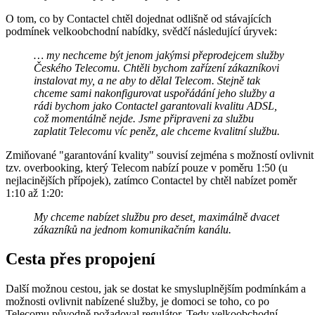
O tom, co by Contactel chtěl dojednat odlišně od stávajících
podmínek velkoobchodní nabídky, svědčí následující úryvek:
… my nechceme být jenom jakýmsi přeprodejcem služby
Českého Telecomu. Chtěli bychom zařízení zákazníkovi
instalovat my, a ne aby to dělal Telecom. Stejně tak
chceme sami nakonfigurovat uspořádání jeho služby a
rádi bychom jako Contactel garantovali kvalitu ADSL,
což momentálně nejde. Jsme připraveni za službu
zaplatit Telecomu víc peněz, ale chceme kvalitní službu.
Zmiňované "garantování kvality" souvisí zejména s možností ovlivnit
tzv. overbooking, který Telecom nabízí pouze v poměru 1:50 (u
nejlacinějších přípojek), zatímco Contactel by chtěl nabízet poměr
1:10 až 1:20:
My chceme nabízet službu pro deset, maximálně dvacet
zákazníků na jednom komunikačním kanálu.
Cesta přes propojení
Další možnou cestou, jak se dostat ke smysluplnějším podmínkám a
možnosti ovlivnit nabízené služby, je domoci se toho, co po
Telecomu původně požadoval regulátor. Tedy velkoobchodní