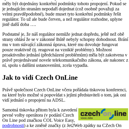
měly být dojednány konkrétní podmínky tohoto propojení. Pokud se
je jednajícím stranám nepodaří dojednat (což osobně považuji za
velmi pravděpodobné), bude muset tyto konkrétní podmínky řešit
regulátor. To už ale bude červen, a než regulátor rozhodne, uplyne
jistě další doba ….
Podstatné je, že náš regulátor nemůže jednat dopředu, ještě než obě
strany ohlásí že se v zákonné lhůtě nebyly schopny dohodnout. Brání
mu v tom stávající zákonná úprava, které mu dovoluje fungovat
pouze reaktivně (tj. reagovat na vzniklé problémy). Možnost
proaktivního jednání (předcházení problémům) měla být zakotvena v
právě projednávané novele telekomunikačního zákona, ale nakonec z
ní, spolu s dalšími ustanoveními, zcela vypadla.
Jak to vidí Czech OnLine
Právě společnost Czech OnLine včera pořádala tiskovou konferenci,
na které bylo možné si popovídat s jejími představiteli o tom, jak oni
vidí jednání o propojení na ADSL.
Samotná tiskovka přitom byla k zavedení
pevné volby operátora (v podání Czech
On Line pod značkou COL Voice Easy,
podrobnosti
) a ke změně značky (z Jet2Web zpátky na CZech On