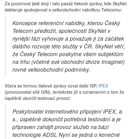
Za pozornost jistě stojí i tato pasáž tiskové zprávy, kde SkyNet
deklaruje spokojenost s velkoobchodní nabídkou Telecomu:
Koncepce referenční nabídky, kterou Český
Telecom předložil, společnosti SkyNet v
nynější fázi vyhovuje a považuje ji za začátek
dalšího rozvoje této služby v ČR. SkyNet věří,
že Český Telecom poskytne všem subjektům
na trhu (včetně své obchodní divize Imaginet)
rovné velkoobchodní podmínky.
Včera se formou tiskové zprávy ozval další ISP,
IPEX
(provozovatel sítě GIN), tentokráte již s oznámením o tom že
úspěšně ukončil testovací provoz:
Poskytovatel internetového připojení IPEX, a.
s., úspěšně dokončil potřebná testování a je
připraven zahájit provoz služeb na bázi
technologie ADSL Nyní se jedná o konečné