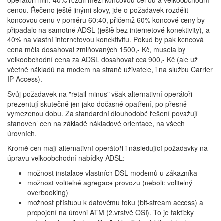
operátoři min. 40% rozdíl mezi koncovou cenou a velkoobchodní
cenou. Řečeno ještě jinými slovy, jde o požadavek rozdělit
koncovou cenu v poměru 60:40, přičemž 60% koncové ceny by
připadalo na samotné ADSL (ještě bez internetové konektivity), a
40% na vlastní internetovou konektivitu. Pokud by pak koncová
cena měla dosahovat zmiňovaných 1500,- Kč, musela by
velkoobchodní cena za ADSL dosahovat cca 900,- Kč (ale už
včetně nákladů na modem na straně uživatele, i na službu Carrier
IP Access).
Svůj požadavek na "retail minus" však alternativní operátoři
prezentují skutečně jen jako dočasné opatření, po přesně
vymezenou dobu. Za standardní dlouhodobé řešení považují
stanovení cen na základě nákladové orientace, na všech
úrovních.
Kromě cen mají alternativní operátoři i následující požadavky na
úpravu velkoobchodní nabídky ADSL:
možnost instalace vlastních DSL modemů u zákazníka
možnost volitelné agregace provozu (neboli: volitelný
overbooking)
možnost přístupu k datovému toku (bit-stream access) a
propojení na úrovni ATM (2.vrstvě OSI). To je fakticky