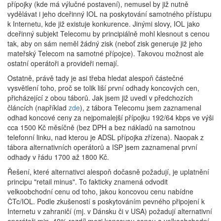
přípojky (kde má výlučné postavení), nemusel by již nutně
vydělávat i jeho dceřinný IOL na poskytování samotného přístupu
k Internetu, kde již existuje konkurence. Jinými slovy, IOL jako
dceřinný subjekt Telecomu by principiálně mohl klesnout s cenou
tak, aby on sám neměl žádný zisk (neboť zisk generuje již jeho
mateřský Telecom na samotné přípojce). Takovou možnost ale
ostatní operátoři a provideři nemají.
Ostatně, právě tady je asi třeba hledat alespoň částečné
vysvětlení toho, proč se tolik liší první odhady koncových cen,
přicházející z obou táborů. Jak jsem již uvedl v předchozích
článcích (například
zde
), z tábora Telecomu jsem zaznamenal
odhad koncové ceny za nejpomalejší přípojku 192/64 kbps ve výši
cca 1500 Kč měsíčně (bez DPH a bez nákladů na samotnou
telefonní linku, nad kterou je ADSL přípojka zřízena). Naopak z
tábora alternativních operátorů a ISP jsem zaznamenal první
odhady v řádu 1700 až 1800 Kč.
Řešení, které alternativci alespoň dočasně požadují, je uplatnění
principu "retail minus". To fakticky znamená odvodit
velkoobchodní cenu od toho, jakou koncovou cenu nabídne
ČTc/IOL. Podle zkušeností s poskytováním pevného připojení k
Internetu v zahraničí (mj. v Dánsku či v USA) požadují alternativní