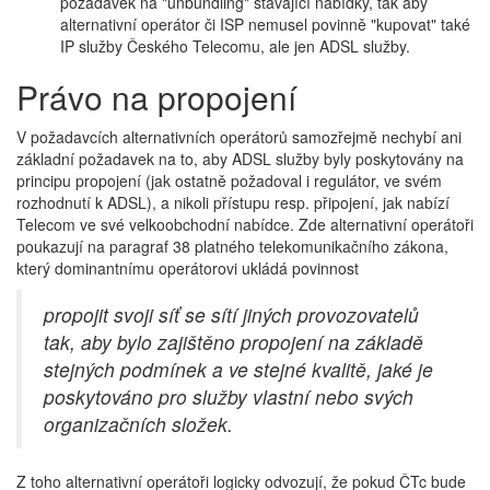
požadavek na "unbundling" stávající nabídky, tak aby
alternativní operátor či ISP nemusel povinně "kupovat" také
IP služby Českého Telecomu, ale jen ADSL služby.
Právo na propojení
V požadavcích alternativních operátorů samozřejmě nechybí ani
základní požadavek na to, aby ADSL služby byly poskytovány na
principu propojení (jak ostatně požadoval i regulátor, ve svém
rozhodnutí k ADSL), a nikoli přístupu resp. připojení, jak nabízí
Telecom ve své velkoobchodní nabídce. Zde alternativní operátoři
poukazují na paragraf 38 platného telekomunikačního zákona,
který dominantnímu operátorovi ukládá povinnost
propojit svoji síť se sítí jiných provozovatelů
tak, aby bylo zajištěno propojení na základě
stejných podmínek a ve stejné kvalitě, jaké je
poskytováno pro služby vlastní nebo svých
organizačních složek.
Z toho alternativní operátoři logicky odvozují, že pokud ČTc bude