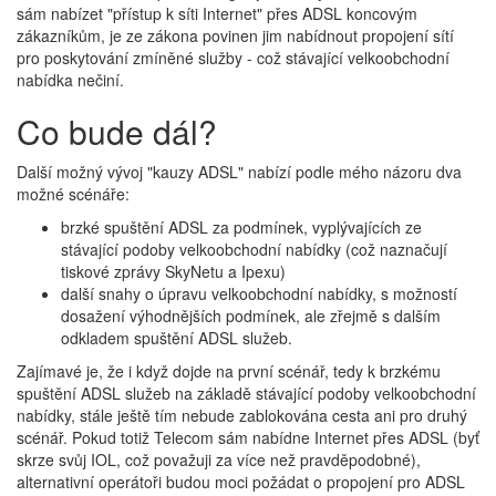
sám nabízet "přístup k síti Internet" přes ADSL koncovým
zákazníkům, je ze zákona povinen jim nabídnout propojení sítí
pro poskytování zmíněné služby - což stávající velkoobchodní
nabídka nečiní.
Co bude dál?
Další možný vývoj "kauzy ADSL" nabízí podle mého názoru dva
možné scénáře:
brzké spuštění ADSL za podmínek, vyplývajících ze
stávající podoby velkoobchodní nabídky (což naznačují
tiskové zprávy SkyNetu a Ipexu)
další snahy o úpravu velkoobchodní nabídky, s možností
dosažení výhodnějších podmínek, ale zřejmě s dalším
odkladem spuštění ADSL služeb.
Zajímavé je, že i když dojde na první scénář, tedy k brzkému
spuštění ADSL služeb na základě stávající podoby velkoobchodní
nabídky, stále ještě tím nebude zablokována cesta ani pro druhý
scénář. Pokud totiž Telecom sám nabídne Internet přes ADSL (byť
skrze svůj IOL, což považuji za více než pravděpodobné),
alternativní operátoři budou moci požádat o propojení pro ADSL