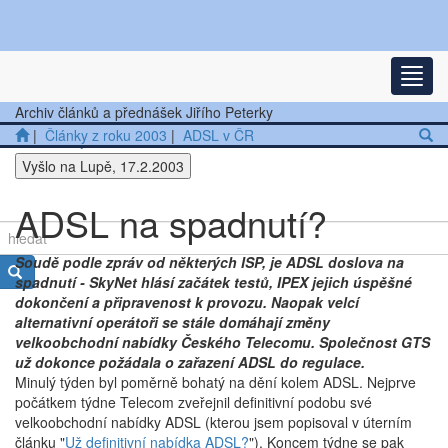
Nejnovější články
Rozba
Další články
Archiv článků a přednášek Jiřího Peterky
|
Články z roku 2003
|
ADSL v ČR
Přednášky
Vyšlo na Lupě, 17.2.2003
Ostatní
ADSL na spadnutí?
Soudě podle zpráv od některých ISP, je ADSL doslova na
spadnutí - SkyNet hlásí začátek testů, IPEX jejich úspěšné
dokončení a připravenost k provozu. Naopak velcí
alternativní operátoři se stále domáhají změny
velkoobchodní nabídky Českého Telecomu. Společnost GTS
už dokonce požádala o zařazení ADSL do regulace.
Minulý týden byl poměrně bohatý na dění kolem ADSL. Nejprve
počátkem týdne Telecom zveřejnil definitivní podobu své
velkoobchodní nabídky ADSL (kterou jsem popisoval v úterním
článku "
Už definitivní nabídka ADSL?
"). Koncem týdne se pak