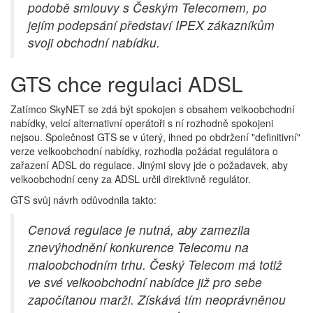
podobě smlouvy s Českým Telecomem, po
jejím podepsání představí IPEX zákazníkům
svoji obchodní nabídku.
GTS chce regulaci ADSL
Zatímco SkyNET se zdá být spokojen s obsahem velkoobchodní
nabídky, velcí alternativní operátoři s ní rozhodně spokojeni
nejsou. Společnost GTS se v úterý, ihned po obdržení "definitivní"
verze velkoobchodní nabídky, rozhodla požádat regulátora o
zařazení ADSL do regulace. Jinými slovy jde o požadavek, aby
velkoobchodní ceny za ADSL určil direktivně regulátor.
GTS svůj návrh odůvodnila takto:
Cenová regulace je nutná, aby zamezila
znevýhodnění konkurence Telecomu na
maloobchodním trhu. Český Telecom má totiž
ve své velkoobchodní nabídce již pro sebe
započítanou marži. Získává tím neoprávněnou