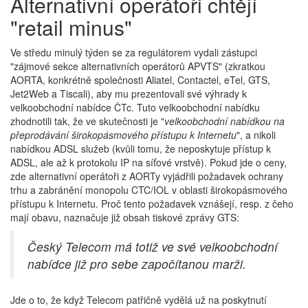
Alternativní operátoři chtějí
"retail minus"
Ve středu minulý týden se za regulátorem vydali zástupci
"zájmové sekce alternativních operátorů APVTS" (zkratkou
AORTA, konkrétně společnosti Aliatel, Contactel, eTel, GTS,
Jet2Web a Tiscali), aby mu prezentovali své výhrady k
velkoobchodní nabídce ČTc. Tuto velkoobchodní nabídku
zhodnotili tak, že ve skutečnosti je "
velkoobchodní nabídkou na
přeprodávání širokopásmového přístupu k Internetu
", a nikoli
nabídkou ADSL služeb (kvůli tomu, že neposkytuje přístup k
ADSL, ale až k protokolu IP na síťové vrstvě). Pokud jde o ceny,
zde alternativní operátoři z AORTy vyjádřili požadavek ochrany
trhu a zabránění monopolu CTC/IOL v oblasti širokopásmového
přístupu k Internetu. Proč tento požadavek vznášejí, resp. z čeho
mají obavu, naznačuje již obsah tiskové zprávy GTS:
Český Telecom má totiž ve své velkoobchodní
nabídce již pro sebe započítanou marži.
Jde o to, že když Telecom patřičně vydělá už na poskytnutí